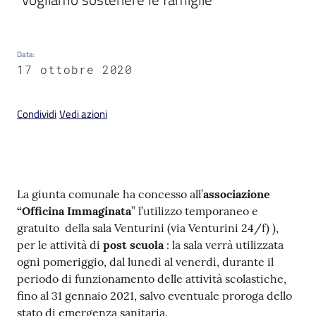
Data
:
17 ottobre 2020
V
i
Condividi
Vedi azioni
s
i
t
a
r
Contenuto
La giunta comunale ha concesso all’
associazione
e
“Officina Immaginata
” l’utilizzo temporaneo e
I
gratuito della sala Venturini (via Venturini 24/f) ),
m
per le attività di
post scuola
: la sala verrà utilizzata
o
ogni pomeriggio, dal lunedì al venerdì, durante il
l
periodo di funzionamento delle attività scolastiche,
a
fino al 31 gennaio 2021, salvo eventuale proroga dello
stato di emergenza sanitaria.