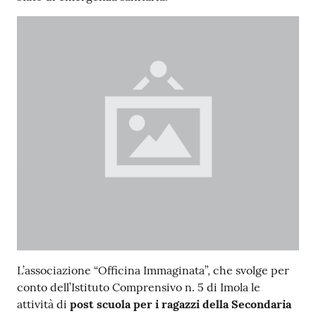
Argomenti
PNRR
Servizi
on-
line
Seguici
su
L’associazione “Officina Immaginata”, che svolge per
conto dell’Istituto Comprensivo n. 5 di Imola le
attività di
post scuola per i ragazzi della Secondaria