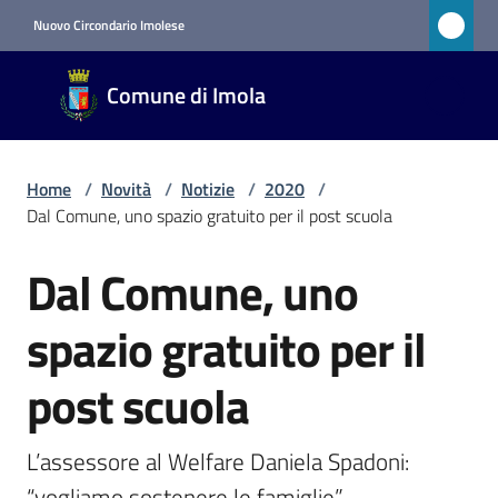
Vai al contenuto
Vai alla navigazione
Vai al footer
Nuovo Circondario Imolese
Comune
Comune di Imola
di Imola
RETE
CIVICA
Home
/
Novità
/
Notizie
/
2020
/
Dal Comune, uno spazio gratuito per il post scuola
Amministrazione
Dal Comune, uno
Salta al contenuto
Novità
spazio gratuito per il
Menu selezionato
post scuola
Servizi
L’assessore al Welfare Daniela Spadoni: 
Vivere
“vogliamo sostenere le famiglie” 
Imola