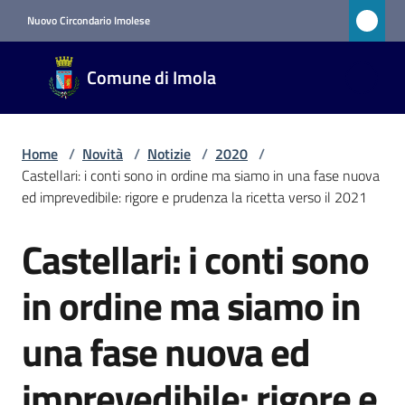
Vai al contenuto
Vai alla navigazione
Vai al footer
Nuovo Circondario Imolese
Comune
Comune di Imola
di Imola
RETE
CIVICA
Home
/
Novità
/
Notizie
/
2020
/
Castellari: i conti sono in ordine ma siamo in una fase nuova
ed imprevedibile: rigore e prudenza la ricetta verso il 2021
Amministrazione
Castellari: i conti sono
Salta al contenuto
Novità
Menu selezionato
in ordine ma siamo in
Servizi
una fase nuova ed
Vivere
imprevedibile: rigore e
Imola