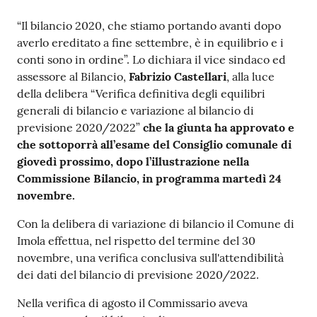
Argomenti
Contenuto
“Il bilancio 2020, che stiamo portando avanti dopo
averlo ereditato a fine settembre, è in equilibrio e i
PNRR
conti sono in ordine”. Lo dichiara il vice sindaco ed
assessore al Bilancio,
Fabrizio Castellari
, alla luce
Servizi
della delibera “Verifica definitiva degli equilibri
on-
generali di bilancio e variazione al bilancio di
line
previsione 2020/2022”
che la giunta ha approvato e
che sottoporrà all’esame del Consiglio comunale di
giovedì prossimo, dopo l’illustrazione nella
Commissione Bilancio, in programma martedì 24
Seguici
novembre.
su
Con la delibera di variazione di bilancio il Comune di
Imola effettua, nel rispetto del termine del 30
novembre, una verifica conclusiva sull'attendibilità
dei dati del bilancio di previsione 2020/2022.
Nella verifica di agosto il Commissario aveva