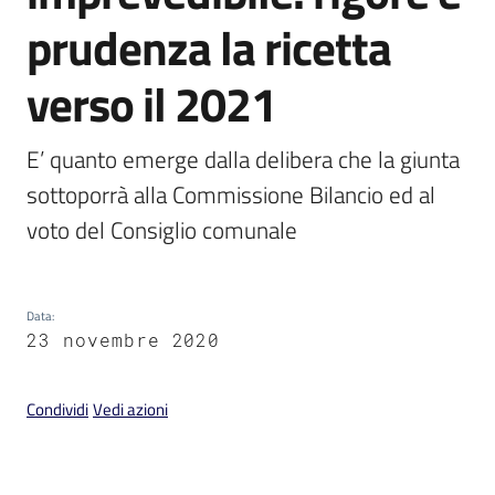
prudenza la ricetta
verso il 2021
V
E’ quanto emerge dalla delibera che la giunta 
i
s
sottoporrà alla Commissione Bilancio ed al 
i
t
a
r
Data
:
e
23 novembre 2020
I
m
o
Condividi
Vedi azioni
l
a