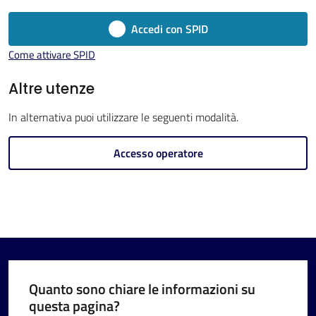
Imola
Accedi con SPID
Come attivare SPID
Altre utenze
V
In alternativa puoi utilizzare le seguenti modalità.
i
s
Accesso operatore
i
t
a
r
e
I
m
Quanto sono chiare le informazioni su
o
questa pagina?
l