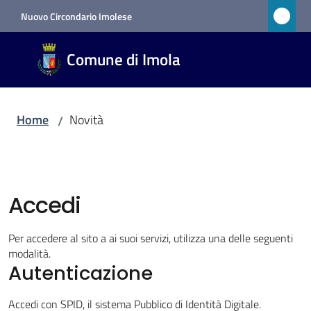
Vai al contenuto
Vai alla navigazione
Vai al footer
Nuovo Circondario Imolese
Comune
Comune di Imola
di Imola
RETE
CIVICA
Home
Novità
/
Amministrazione
Accedi
Novità
Menu selezionato
Per accedere al sito a ai suoi servizi, utilizza una delle seguenti
modalità.
Servizi
Autenticazione
Vivere
Accedi con SPID, il sistema Pubblico di Identità Digitale.