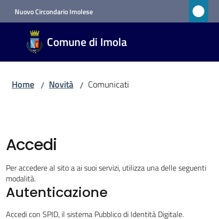
Vai al contenuto
Vai alla navigazione
Vai al footer
Nuovo Circondario Imolese
Comune
Comune di Imola
di Imola
RETE
CIVICA
Home
Novità
Comunicati
/
/
Amministrazione
Accedi
Novità
Menu selezionato
Per accedere al sito a ai suoi servizi, utilizza una delle seguenti
modalità.
Servizi
Autenticazione
Vivere
Accedi con SPID, il sistema Pubblico di Identità Digitale.