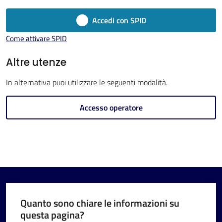
Imola
Accedi con SPID
Come attivare SPID
Altre utenze
V
In alternativa puoi utilizzare le seguenti modalità.
i
s
Accesso operatore
i
t
a
r
e
I
m
Quanto sono chiare le informazioni su
o
questa pagina?
l