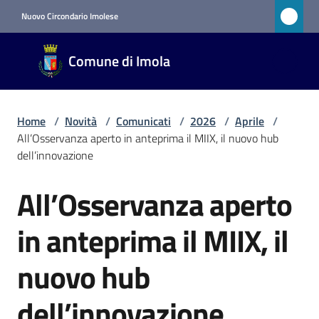
Vai al contenuto
Vai alla navigazione
Vai al footer
Nuovo Circondario Imolese
Comune
Comune di Imola
di Imola
RETE
CIVICA
Home
/
Novità
/
Comunicati
/
2026
/
Aprile
/
All’Osservanza aperto in anteprima il MIIX, il nuovo hub
dell’innovazione
Amministrazione
All’Osservanza aperto
Salta al contenuto
Novità
Menu selezionato
in anteprima il MIIX, il
Servizi
nuovo hub
Vivere
dell’innovazione
Imola