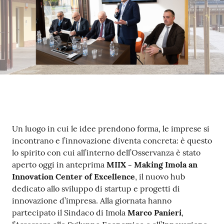
Argomenti
PNRR
Servizi
on-
line
Contenuto
Un luogo in cui le idee prendono forma, le imprese si
Seguici
incontrano e l’innovazione diventa concreta: è questo
su
lo spirito con cui all’interno dell’Osservanza è stato
aperto oggi in anteprima
MIIX - Making Imola an
Innovation Center of Excellence
, il nuovo hub
dedicato allo sviluppo di startup e progetti di
innovazione d’impresa. Alla giornata hanno
partecipato il Sindaco di Imola
Marco Panieri
,