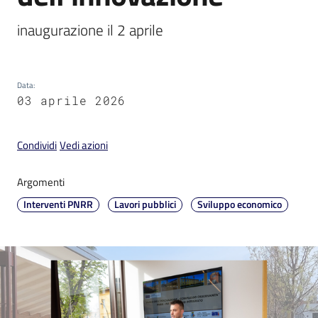
inaugurazione il 2 aprile
V
Data
:
03 aprile 2026
i
s
i
Condividi
Vedi azioni
t
a
Argomenti
r
Interventi PNRR
Lavori pubblici
Sviluppo economico
e
I
m
o
l
a