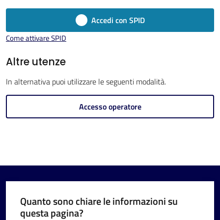
Imola
Accedi con SPID
Come attivare SPID
Altre utenze
V
In alternativa puoi utilizzare le seguenti modalità.
i
s
Accesso operatore
i
t
a
r
e
I
m
Quanto sono chiare le informazioni su
o
questa pagina?
l