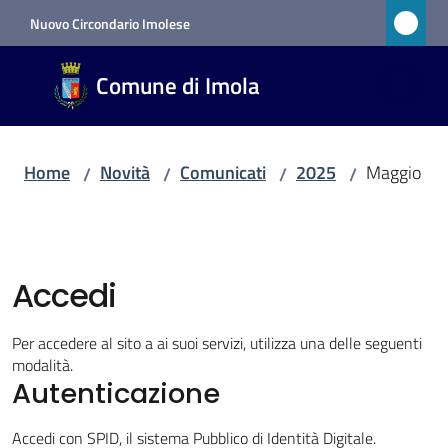
Vai al contenuto
Vai alla navigazione
Vai al footer
Nuovo Circondario Imolese
Comune
Comune di Imola
di Imola
RETE
CIVICA
Home
Novità
Comunicati
2025
Maggio
/
/
/
/
Amministrazione
Accedi
Novità
Menu selezionato
Per accedere al sito a ai suoi servizi, utilizza una delle seguenti
modalità.
Servizi
Autenticazione
Vivere
Accedi con SPID, il sistema Pubblico di Identità Digitale.