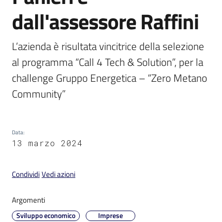
dall'assessore Raffini
L’azienda è risultata vincitrice della selezione 
al programma “Call 4 Tech & Solution”, per la 
V
i
challenge Gruppo Energetica – “Zero Metano 
s
Community”
i
t
a
r
Data
:
13 marzo 2024
e
I
m
Condividi
Vedi azioni
o
l
Argomenti
a
Sviluppo economico
Imprese