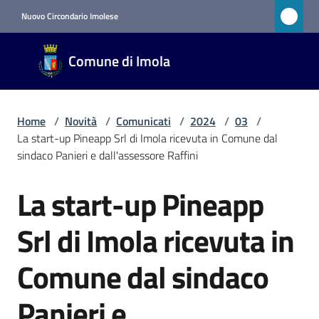
Vai al contenuto
Vai alla navigazione
Vai al footer
Nuovo Circondario Imolese
Comune
Comune di Imola
di Imola
RETE
CIVICA
Home
/
Novità
/
Comunicati
/
2024
/
03
/
La start-up Pineapp Srl di Imola ricevuta in Comune dal
sindaco Panieri e dall'assessore Raffini
Amministrazione
La start-up Pineapp
Salta al contenuto
Novità
Menu selezionato
Srl di Imola ricevuta in
Servizi
Comune dal sindaco
Vivere
Panieri e
Imola