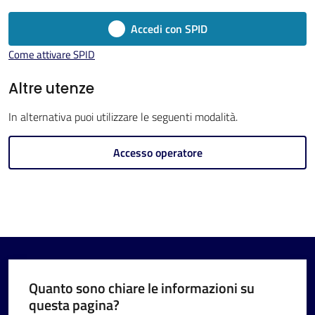
Imola
Accedi con SPID
Come attivare SPID
Altre utenze
V
In alternativa puoi utilizzare le seguenti modalità.
i
s
Accesso operatore
i
t
a
r
e
I
m
Quanto sono chiare le informazioni su
o
questa pagina?
l