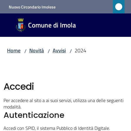
Vai al contenuto
Vai alla navigazione
Vai al footer
Nuovo Circondario Imolese
Comune
Comune di Imola
di Imola
RETE
CIVICA
Home
Novità
Avvisi
2024
/
/
/
Amministrazione
Accedi
Novità
Menu selezionato
Per accedere al sito a ai suoi servizi, utilizza una delle seguenti
modalità.
Servizi
Autenticazione
Vivere
Accedi con SPID, il sistema Pubblico di Identità Digitale.