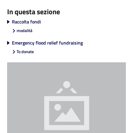
In questa sezione
Raccolta fondi
V
modalità
i
Emergency flood relief fundraising
s
i
To donate
t
a
r
e
I
m
o
l
a
Argomenti