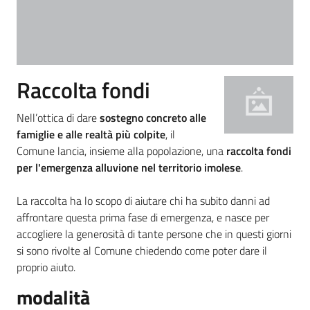
Menu selezionato
PNRR
Raccolta fondi
Servizi
on-
Nell’ottica di dare
sostegno concreto alle
line
famiglie e alle realtà più colpite
, il
Comune lancia, insieme alla popolazione, una
raccolta fondi
per l'emergenza alluvione nel territorio imolese
.
Seguici
su
La raccolta ha lo scopo di aiutare chi ha subito danni ad
affrontare questa prima fase di emergenza, e nasce per
accogliere la generosità di tante persone che in questi giorni
si sono rivolte al Comune chiedendo come poter dare il
proprio aiuto.
modalità