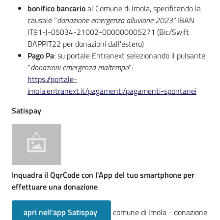
bonifico bancario
al Comune di Imola, specificando la
causale "
donazione emergenza alluvione 2023"
IBAN
IT91-J-05034-21002-000000005271 (Bic/Swift
BAPPIT22 per donazioni dall'estero)
Pago Pa
: su portale Entranext selezionando il pulsante
"
donazioni emergenza maltempo
":
https://portale-
imola.entranext.it/pagamenti/pagamenti-spontanei
Satispay
Inquadra il QqrCode con l'App del tuo smartphone per
effettuare una donazione
apri nell'app Satispay
comune di Imola - donazione