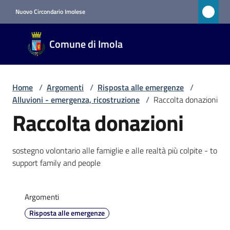
Vai al contenuto
Vai alla navigazione
Vai al footer
Nuovo Circondario Imolese
Comune
Comune di Imola
di Imola
RETE
CIVICA
Home
/
Argomenti
/
Risposta alle emergenze
/
Alluvioni - emergenza, ricostruzione
/
Raccolta donazioni
Raccolta donazioni
Amministrazione
Novità
sostegno volontario alle famiglie e alle realtà più colpite - to
support family and people
Servizi
Argomenti
Vivere
Risposta alle emergenze
Imola