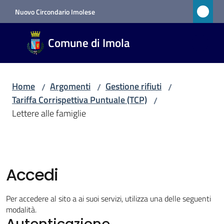
Vai al contenuto
Vai alla navigazione
Vai al footer
Nuovo Circondario Imolese
Comune
Comune di Imola
di Imola
RETE
CIVICA
Home
Argomenti
Gestione rifiuti
/
/
/
Tariffa Corrispettiva Puntuale (TCP)
/
Lettere alle famiglie
Amministrazione
Novità
Accedi
Servizi
Per accedere al sito a ai suoi servizi, utilizza una delle seguenti
Vivere
modalità.
Imola
Autenticazione