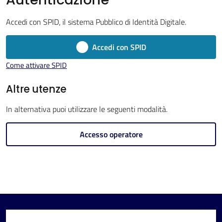
Accedi con SPID, il sistema Pubblico di Identità Digitale.
Accedi con SPID
V
Come attivare SPID
i
s
Altre utenze
i
In alternativa puoi utilizzare le seguenti modalità.
t
a
Accesso operatore
r
e
I
m
o
l
a