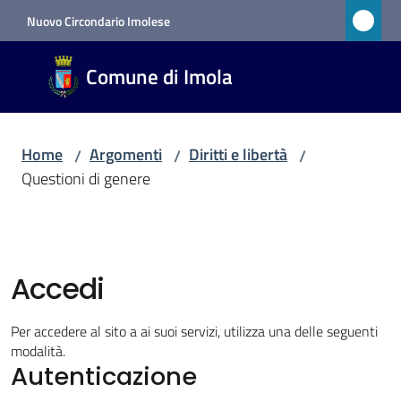
Vai al contenuto
Vai alla navigazione
Vai al footer
Nuovo Circondario Imolese
Comune
Comune di Imola
di Imola
RETE
CIVICA
Home
Argomenti
Diritti e libertà
/
/
/
Questioni di genere
Amministrazione
Novità
Accedi
Servizi
Per accedere al sito a ai suoi servizi, utilizza una delle seguenti
modalità.
Vivere
Autenticazione
Imola