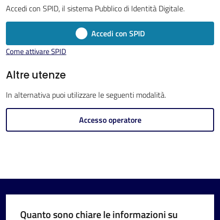
Accedi con SPID, il sistema Pubblico di Identità Digitale.
Accedi con SPID
Come attivare SPID
V
i
Altre utenze
s
In alternativa puoi utilizzare le seguenti modalità.
i
t
Accesso operatore
a
r
e
I
m
o
l
Quanto sono chiare le informazioni su
a