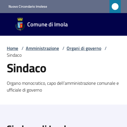
Vai al contenuto
Vai alla navigazione
Vai al footer
Nuovo Circondario Imolese
Comune
Comune di Imola
di Imola
RETE
CIVICA
Home
/
Amministrazione
/
Organi di governo
/
Sindaco
Sindaco
Amministrazione
Menu selezionato
Organo monocratico, capo dell’amministrazione comunale e
Novità
ufficiale di governo
Servizi
Vivere
Imola