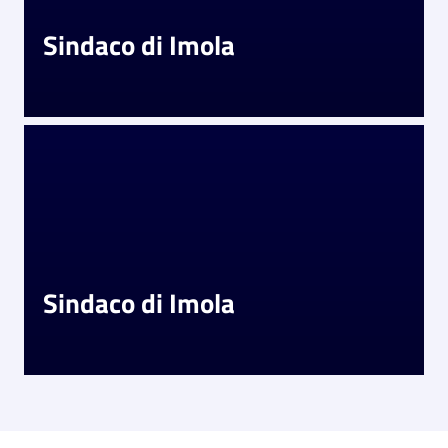
Argomenti
Sindaco di Imola
PNRR
Servizi
on-
line
Seguici
su
Sindaco di Imola