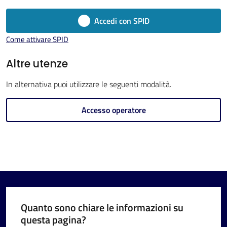
Imola
Accedi con SPID
Come attivare SPID
Altre utenze
V
In alternativa puoi utilizzare le seguenti modalità.
i
s
Accesso operatore
i
t
a
r
e
I
m
Quanto sono chiare le informazioni su
o
questa pagina?
l