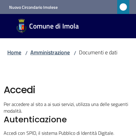
Vai al contenuto
Vai alla navigazione
Vai al footer
Nuovo Circondario Imolese
Comune
Comune di Imola
di Imola
RETE
CIVICA
Home
Amministrazione
Documenti e dati
/
/
Amministrazione
Menu selezionato
Accedi
Novità
Per accedere al sito a ai suoi servizi, utilizza una delle seguenti
modalità.
Servizi
Autenticazione
Vivere
Accedi con SPID, il sistema Pubblico di Identità Digitale.