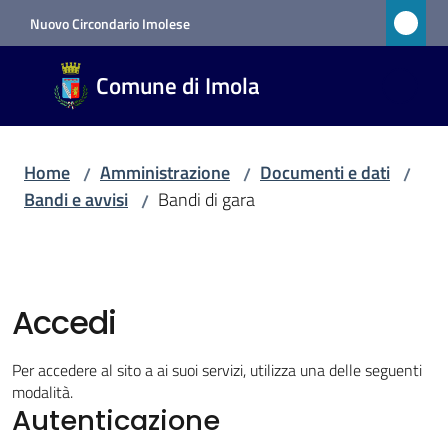
Vai al contenuto
Vai alla navigazione
Vai al footer
Nuovo Circondario Imolese
Comune
Comune di Imola
di Imola
RETE
CIVICA
Home
Amministrazione
Documenti e dati
/
/
/
Bandi e avvisi
Bandi di gara
/
Amministrazione
Menu selezionato
Accedi
Novità
Per accedere al sito a ai suoi servizi, utilizza una delle seguenti
Servizi
modalità.
Autenticazione
Vivere