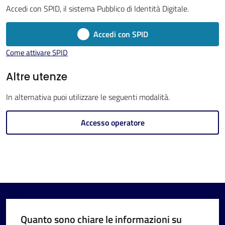
Imola
Accedi con SPID, il sistema Pubblico di Identità Digitale.
Accedi con SPID
Come attivare SPID
V
Altre utenze
i
In alternativa puoi utilizzare le seguenti modalità.
s
i
Accesso operatore
t
a
r
e
I
m
o
Quanto sono chiare le informazioni su
l