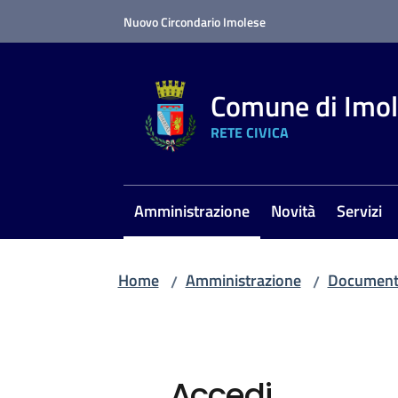
Vai al contenuto
Vai alla navigazione
Vai al footer
Nuovo Circondario Imolese
Comune di Imo
RETE CIVICA
Amministrazione
Novità
Servizi
Menu selezionato
Home
Amministrazione
Documenti
/
/
Accedi