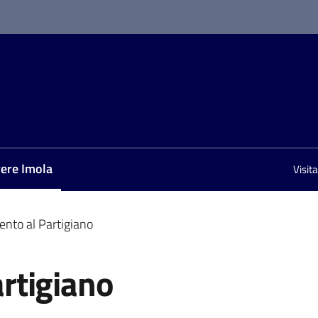
vere Imola
Visit
nu selezionato
to al Partigiano
rtigiano