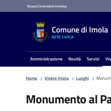
Vai al contenuto
Vai alla navigazione
Vai al footer
Nuovo Circondario Imolese
Comune di Imola
RETE CIVICA
Amministrazione
Novità
Servizi
Vi
Me
Home
Vivere Imola
Luoghi
Monumen
/
/
/
Salta al contenuto
Monumento al Pa