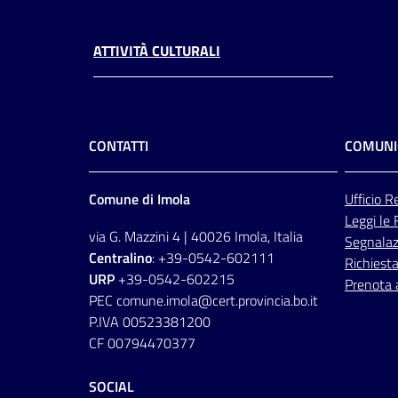
ATTIVITÀ CULTURALI
CONTATTI
COMUNI
Comune di Imola
Ufficio
Re
Leggi le
via G. Mazzini 4 | 40026 Imola, Italia
Segnalazi
Centralino
: +39-0542-602111
Richiesta
URP
+39-0542-602215
Prenota
PEC comune.imola@cert.provincia.bo.it
P.IVA 00523381200
CF 00794470377
SOCIAL