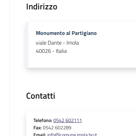
Indirizzo
Monumento al Partigiano
viale Dante - Imola
40026 - Italia
Contatti
Telefono
:
0542 602111
Fax
:
0542 602289
Email
:
info@comune.imola.bo.it