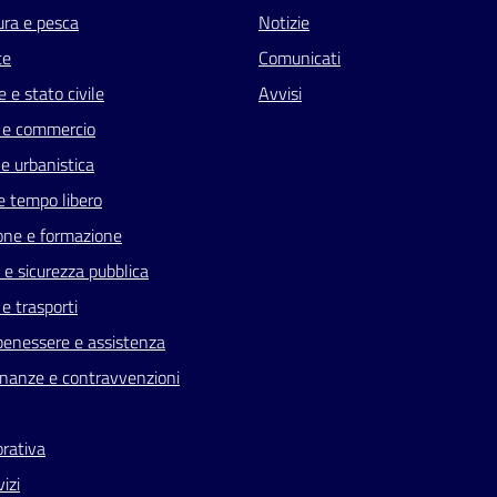
ura e pesca
Notizie
te
Comunicati
 e stato civile
Avvisi
 e commercio
e urbanistica
e tempo libero
one e formazione
a e sicurezza pubblica
 e trasporti
benessere e assistenza
 finanze e contravvenzioni
orativa
vizi