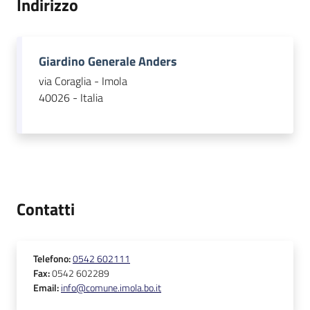
Indirizzo
Argomenti
PNRR
Giardino Generale Anders
via Coraglia - Imola
Servizi
40026 - Italia
on-
line
Seguici
su
Contatti
Telefono
:
0542 602111
Fax
:
0542 602289
Email
:
info@comune.imola.bo.it