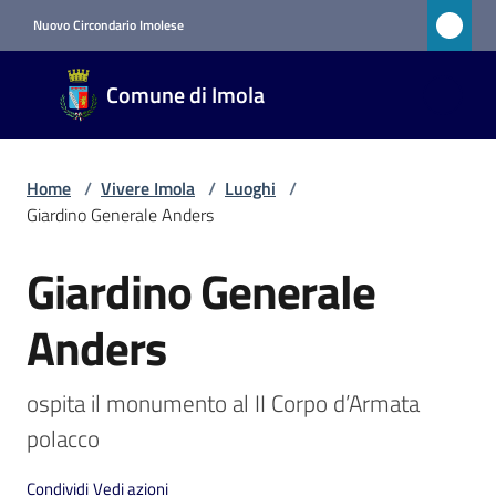
Vai al contenuto
Vai alla navigazione
Vai al footer
Nuovo Circondario Imolese
Comune
Comune di Imola
di Imola
RETE
CIVICA
Home
/
Vivere Imola
/
Luoghi
/
Giardino Generale Anders
Amministrazione
Giardino Generale
Salta al contenuto
Novità
Anders
Servizi
ospita il monumento al II Corpo d’Armata 
polacco
Vivere
Imola
Condividi
Vedi azioni
Menu selezionato