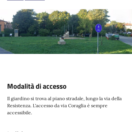
V
i
s
i
t
a
r
Modalità di accesso
e
I
Il giardino si trova al piano stradale, lungo la via della
m
Resistenza. L'accesso da via Coraglia è sempre
o
accessibile.
l
a