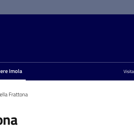
vere Imola
Visit
nu selezionato
ella Frattona
ona