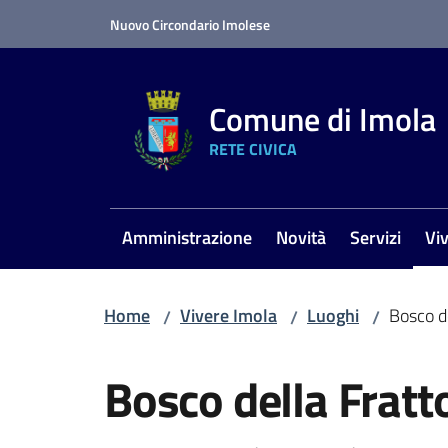
Vai al contenuto
Vai alla navigazione
Vai al footer
Nuovo Circondario Imolese
Comune di Imola
RETE CIVICA
Amministrazione
Novità
Servizi
Vi
Me
Home
Vivere Imola
Luoghi
Bosco d
/
/
/
Salta al contenuto
Bosco della Fratt