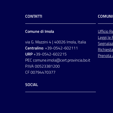
CONTATTI
COMUNI
Comune di Imola
Ufficio
Re
Leggi le
via G. Mazzini 4 | 40026 Imola, Italia
Segnalazi
Centralino
: +39-0542-602111
Richiesta
URP
+39-0542-602215
Prenota
PEC comune.imola@cert.provincia.bo.it
P.IVA 00523381200
CF 00794470377
SOCIAL
Facebook
Instagram
Youtube
Flickr