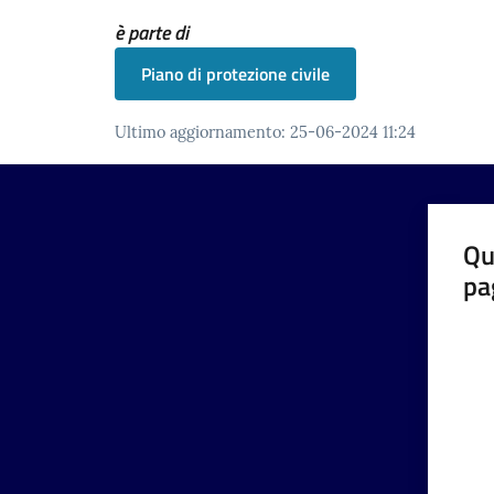
è parte di
Piano di protezione civile
Ultimo aggiornamento
:
25-06-2024 11:24
Qu
pa
Valut