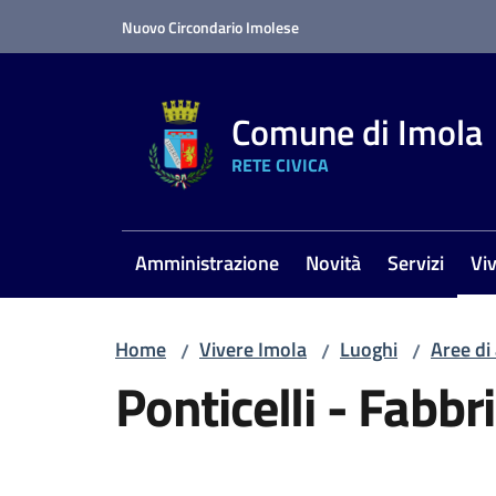
Vai al contenuto
Vai alla navigazione
Vai al footer
Nuovo Circondario Imolese
Comune di Imola
RETE CIVICA
Amministrazione
Novità
Servizi
Vi
Me
Home
Vivere Imola
Luoghi
Aree di
/
/
/
Ponticelli - Fabbr