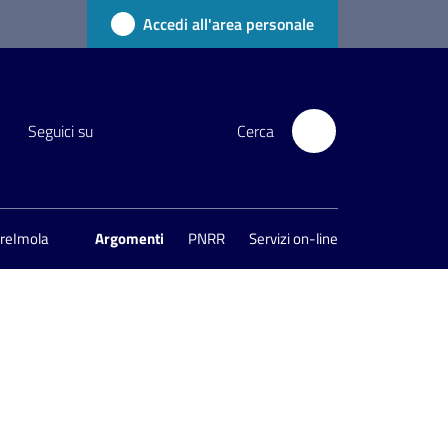
Accedi all'area personale
Seguici su
Cerca
areImola
Argomenti
PNRR
Servizi on-line