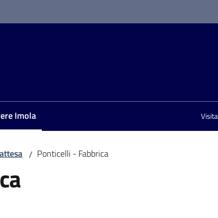
vere Imola
Visit
nu selezionato
 attesa
Ponticelli - Fabbrica
/
ica