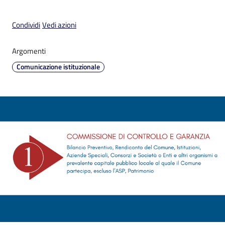
Condividi
Vedi azioni
Argomenti
V
Comunicazione istituzionale
i
s
i
t
a
r
e
I
m
o
l
a