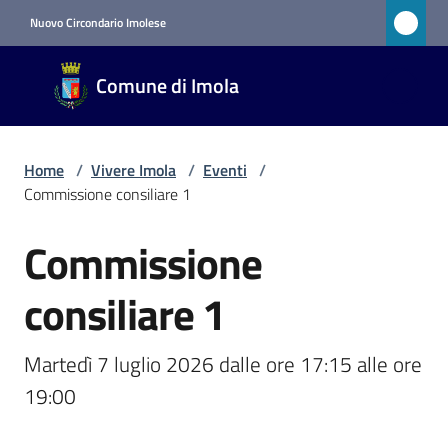
Vai al contenuto
Vai alla navigazione
Vai al footer
Nuovo Circondario Imolese
Comune
Comune di Imola
di Imola
RETE
CIVICA
Home
/
Vivere Imola
/
Eventi
/
Commissione consiliare 1
Amministrazione
Commissione
Salta al contenuto
Novità
consiliare 1
Servizi
Martedì 7 luglio 2026 dalle ore 17:15 alle ore 
19:00
Vivere
Imola
Menu selezionato