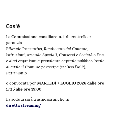
Argomenti
PNRR
Cos'è
Servizi
La
Commissione consiliare n. 1
di controllo e
on-
garanzia -
line
Bilancio Preventivo, Rendiconto del Comune,
Istituzioni, Aziende Speciali, Consorzi e Società o Enti
e altri organismi a prevalente capitale pubblico locale
Seguici
al quale il Comune partecipa (escluso l’ASP),
su
Patrimonio
è convocata per
MARTEDÌ 7 LUGLIO 2026 dalle ore
17:15 alle ore 19:00
La seduta sarà trasmessa anche in
diretta streaming