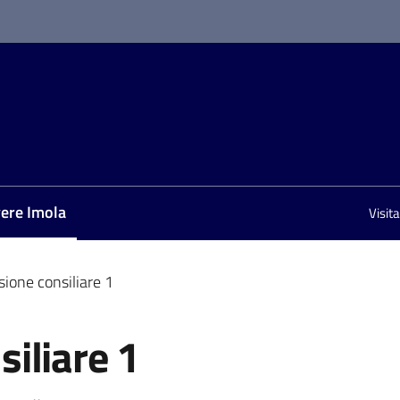
vere Imola
Visit
nu selezionato
ione consiliare 1
iliare 1