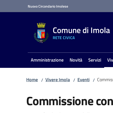
Vai al contenuto
Vai alla navigazione
Vai al footer
Nuovo Circondario Imolese
Comune di Imola
RETE CIVICA
Amministrazione
Novità
Servizi
Vi
Me
Home
Vivere Imola
Eventi
Commiss
/
/
/
Salta al contenuto
Commissione cons