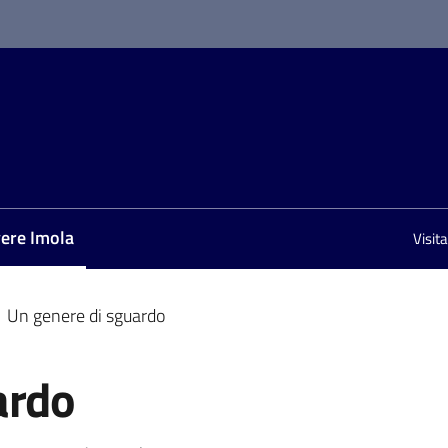
vere Imola
Visit
nu selezionato
Un genere di sguardo
ardo