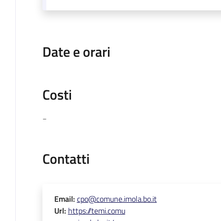
Date e orari
Costi
-
Contatti
Email
:
cpo@comune.imola.bo.it
Url
:
https://temi.comu