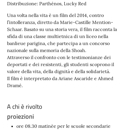
Distribuzione: Parthénos, Lucky Red
Argomenti
Una volta nella vita è un film del 2014, contro
PNRR
l’intolleranza, diretto da Marie-Castille Mention-
Schaar. Basato su una storia vera, il film racconta la
sfida di una classe multietnica di un liceo nella
Servizi
banlieue parigina, che partecipa a un concorso
on-
nazionale sulla memoria della Shoah.
line
Attraverso il confronto con le testimonianze dei
deportati e dei resistenti, gli studenti scoprono il
valore della vita, della dignità e della solidarietà.
Seguici
Il film è interpretato da Ariane Ascaride e Ahmed
su
Dramé.
A chi è rivolto
proiezioni
ore 08.30 matinèe per le scuole secondarie