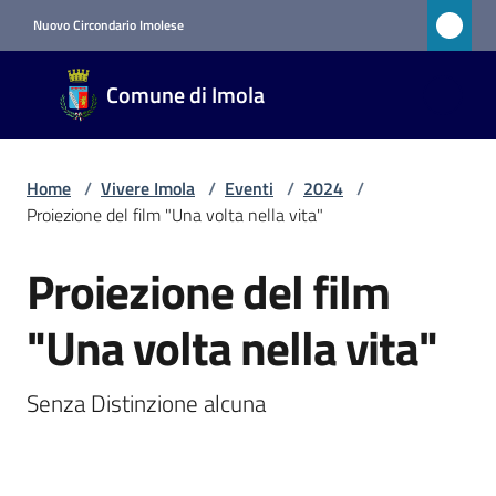
Vai al contenuto
Vai alla navigazione
Vai al footer
Nuovo Circondario Imolese
Comune
Comune di Imola
di Imola
RETE
CIVICA
Home
/
Vivere Imola
/
Eventi
/
2024
/
Proiezione del film "Una volta nella vita"
Amministrazione
Proiezione del film
Salta al contenuto
Novità
"Una volta nella vita"
Servizi
Senza Distinzione alcuna
Vivere
Imola
Menu selezionato