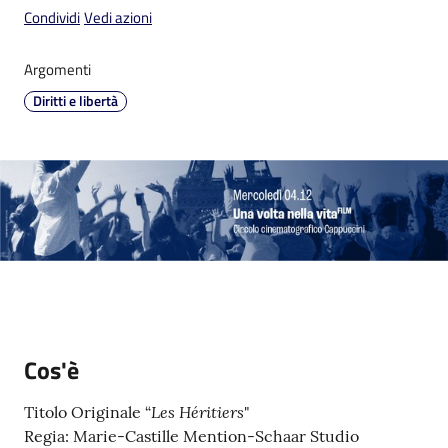
Condividi
Vedi azioni
Argomenti
Diritti e libertà
V
i
s
i
t
a
r
e
I
m
o
Cos'è
l
a
Les Héritiers
Titolo Originale “
"
Regia: Marie-Castille Mention-Schaar Studio