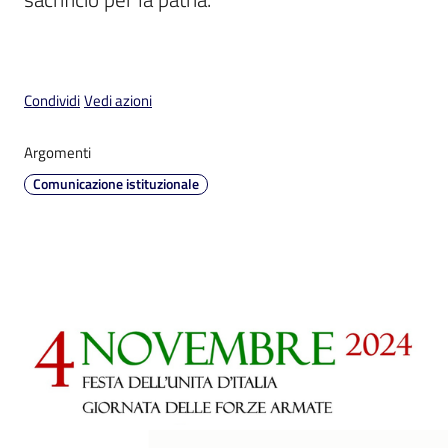
Condividi
Vedi azioni
V
i
Argomenti
s
Comunicazione istituzionale
i
t
a
r
e
I
m
o
l
a