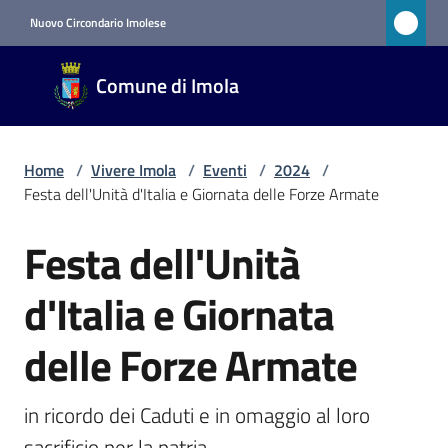
Vai al contenuto
Vai alla navigazione
Vai al footer
Nuovo Circondario Imolese
Comune
Comune di Imola
di Imola
RETE
CIVICA
Home
/
Vivere Imola
/
Eventi
/
2024
/
Festa dell'Unità d'Italia e Giornata delle Forze Armate
Amministrazione
Festa dell'Unità
Salta al contenuto
Novità
d'Italia e Giornata
Servizi
delle Forze Armate
Vivere
in ricordo dei Caduti e in omaggio al loro 
Imola
sacrificio per la patria.
Menu selezionato