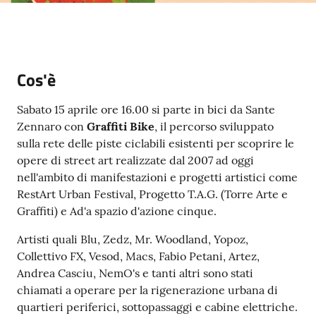
Argomenti
PNRR
Cos'è
Servizi
on-
Sabato 15 aprile ore 16.00 si parte in bici da Sante
line
Zennaro con
Graffiti Bike
, il percorso sviluppato
sulla rete delle piste ciclabili esistenti per scoprire le
opere di street art realizzate dal 2007 ad oggi
nell'ambito di manifestazioni e progetti artistici come
Seguici
RestArt Urban Festival, Progetto T.A.G. (Torre Arte e
su
Graffiti) e Ad'a spazio d'azione cinque.
Artisti quali Blu, Zedz, Mr. Woodland, Yopoz,
Collettivo FX, Vesod, Macs, Fabio Petani, Artez,
Andrea Casciu, NemO's e tanti altri sono stati
chiamati a operare per la rigenerazione urbana di
quartieri periferici, sottopassaggi e cabine elettriche.