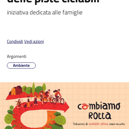
iniziativa dedicata alle famiglie
V
Condividi
Vedi azioni
i
s
i
Argomenti
t
Ambiente
a
r
e
I
m
o
l
a