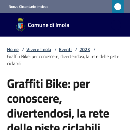
Vai al contenuto
Vai alla navigazione
Vai al footer
Nuovo Circondario Imolese
Comune
Comune di Imola
di Imola
RETE
CIVICA
Home
/
Vivere Imola
/
Eventi
/
2023
/
Graffiti Bike: per conoscere, divertendosi, la rete delle piste
ciclabili
Amministrazione
Graffiti Bike: per
Salta al contenuto
Novità
conoscere,
Servizi
divertendosi, la rete
Vivere
delle piste ciclabili
Imola
Menu selezionato