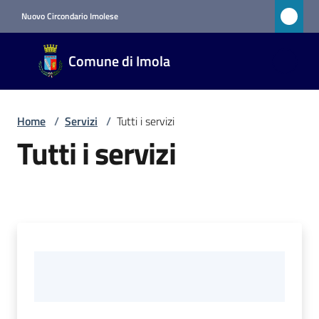
Vai al contenuto
Vai alla navigazione
Vai al footer
Nuovo Circondario Imolese
Comune
Comune di Imola
di Imola
RETE
CIVICA
Home
/
Servizi
/
Tutti i servizi
Tutti i servizi
Amministrazione
Novità
Servizi
Menu selezionato
Vivere
Imola