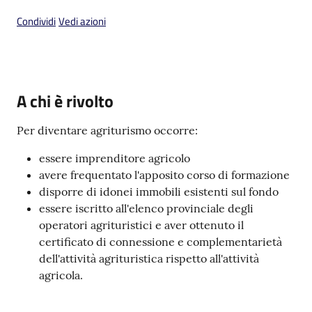
Condividi
Vedi azioni
V
A chi è rivolto
i
s
Per diventare agriturismo occorre:
i
t
essere imprenditore agricolo
a
avere frequentato l'apposito corso di formazione
r
disporre di idonei immobili esistenti sul fondo
e
essere iscritto all'elenco provinciale degli
I
operatori agrituristici e aver ottenuto il
m
certificato di connessione e complementarietà
o
dell'attività agrituristica rispetto all'attività
l
agricola.
a