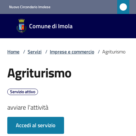
Vai al contenuto
Vai alla navigazione
Vai al footer
Nuovo Circondario Imolese
Comune
Comune di Imola
di Imola
RETE
CIVICA
Home
/
Servizi
/
Imprese e commercio
/
Agriturismo
Agriturismo
Salta al contenuto
Amministrazione
Novità
Servizio attivo
Servizi
avviare l'attività
Menu selezionato
Accedi al servizio
Vivere
Imola