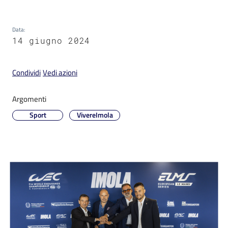
Data
:
14 giugno 2024
V
Condividi
Vedi azioni
i
s
i
Argomenti
t
Sport
VivereImola
a
r
e
I
m
o
l
a