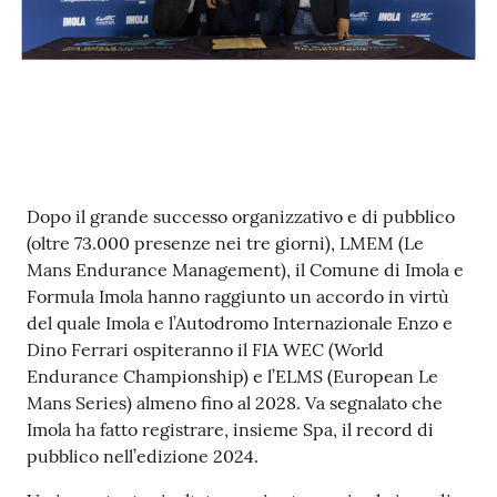
Argomenti
PNRR
Servizi
on-
line
Contenuto
Dopo il grande successo organizzativo e di pubblico
(oltre 73.000 presenze nei tre giorni), LMEM (Le
Mans Endurance Management), il Comune di Imola e
Seguici
Formula Imola hanno raggiunto un accordo in virtù
su
del quale Imola e l’Autodromo Internazionale Enzo e
Dino Ferrari ospiteranno il FIA WEC (World
Endurance Championship) e l’ELMS (European Le
Mans Series) almeno fino al 2028. Va segnalato che
Imola ha fatto registrare, insieme Spa, il record di
pubblico nell’edizione 2024.