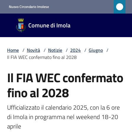
Vai al contenuto
Vai alla navigazione
Vai al footer
Nuovo Circondario Imolese
Comune
Comune di Imola
di Imola
RETE
CIVICA
Home
/
Novità
/
Notizie
/
2024
/
Giugno
/
Il FIA WEC confermato fino al 2028
Amministrazione
Il FIA WEC confermato
Salta al contenuto
Novità
fino al 2028
Menu selezionato
Ufficializzato il calendario 2025, con la 6 ore 
Servizi
di Imola in programma nel weekend 18-20 
Vivere
aprile
Imola