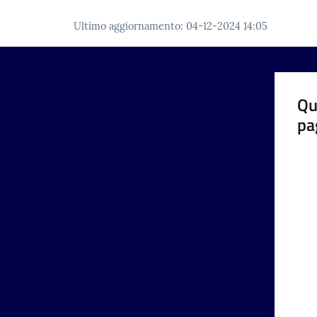
Ultimo aggiornamento
:
04-12-2024 14:05
Qu
pa
Valut