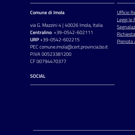
Comune di Imola
Ufficio
Re
Leggi le
via G. Mazzini 4 | 40026 Imola, Italia
Segnalazi
Centralino
: +39-0542-602111
Richiesta
URP
+39-0542-602215
Prenota
PEC comune.imola@cert.provincia.bo.it
P.IVA 00523381200
CF 00794470377
SOCIAL
Facebook
Instagram
Youtube
Flickr