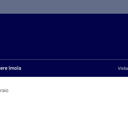
vere Imola
Visit
raio