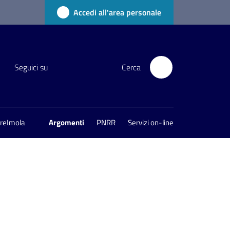
Accedi all'area personale
Seguici su
Cerca
areImola
Argomenti
PNRR
Servizi on-line