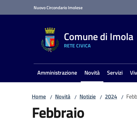
Vai al contenuto
Vai alla navigazione
Vai al footer
Nuovo Circondario Imolese
Comune di Imola
RETE CIVICA
Amministrazione
Novità
Servizi
Vi
Menu selezionato
Home
Novità
Notizie
2024
Febb
/
/
/
/
Febbraio