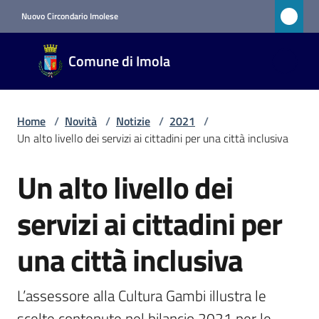
Vai al contenuto
Vai alla navigazione
Vai al footer
Nuovo Circondario Imolese
Comune
Comune di Imola
di Imola
RETE
CIVICA
Home
/
Novità
/
Notizie
/
2021
/
Un alto livello dei servizi ai cittadini per una città inclusiva
Amministrazione
Un alto livello dei
Salta al contenuto
Novità
servizi ai cittadini per
Menu selezionato
una città inclusiva
Servizi
L’assessore alla Cultura Gambi illustra le 
Vivere
scelte contenute nel bilancio 2021 per le 
Imola