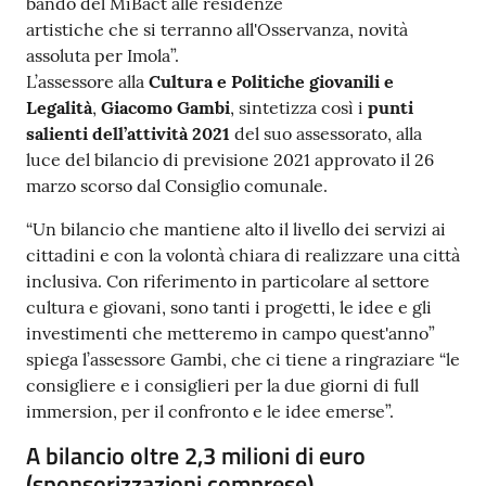
bando del MiBact alle residenze
Argomenti
artistiche che si terranno all'Osservanza, novità
assoluta per Imola”.
PNRR
L’assessore alla
Cultura e Politiche giovanili e
Legalità
,
Giacomo Gambi
, sintetizza così i
punti
salienti dell’attività 2021
del suo assessorato, alla
Servizi
luce del bilancio di previsione 2021 approvato il 26
on-
marzo scorso dal Consiglio comunale.
line
“Un bilancio che mantiene alto il livello dei servizi ai
cittadini e con la volontà chiara di realizzare una città
inclusiva. Con riferimento in particolare al settore
Seguici
cultura e giovani, sono tanti i progetti, le idee e gli
su
investimenti che metteremo in campo quest'anno”
spiega l’assessore Gambi, che ci tiene a ringraziare “le
consigliere e i consiglieri per la due giorni di full
immersion, per il confronto e le idee emerse”.
A bilancio oltre 2,3 milioni di euro
(sponsorizzazioni comprese)