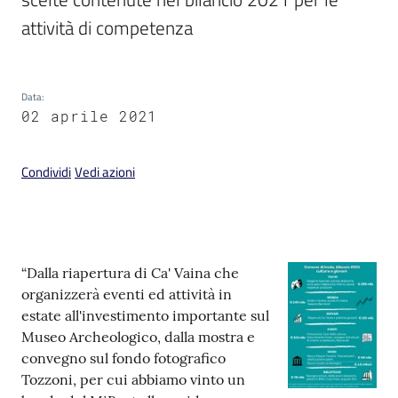
Data
:
V
02 aprile 2021
i
s
Condividi
Vedi azioni
i
t
a
r
e
Contenuto
“Dalla riapertura di Ca' Vaina che
I
organizzerà eventi ed attività in
m
estate all'investimento importante sul
o
Museo Archeologico, dalla mostra e
l
convegno sul fondo fotografico
a
Tozzoni, per cui abbiamo vinto un