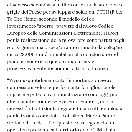
di accesso secondaria in fibra ottica nelle aree nere e
Argomenti
grigie del Paese per sviluppare soluzioni FTTH (Fiber
To The Home) secondo il modello del co-
PNRR
investimento “aperto” previsto dal nuovo Codice
Europeo delle Comunicazioni Elettroniche. I lavori
Servizi
per la realizzazione della nuova rete sono partiti negli
on-
scorsi giorni, ma proseguiranno in modo da collegare
line
circa 23.000 unità immobiliari alla conclusione del
piano e rendere in questo modo i servizi
progressivamente disponibili alla cittadinanza.
Seguici
“Viviamo quotidianamente l’importanza di avere
su
connessioni veloci e performanti: famiglie, scuole,
imprese e pubblica amministrazione sono oggi più
che mai interconnesse e interdipendenti, con la
necessità di soluzioni adeguate in fatto di tecnologia
per la trasmissione dati – sottolinea Marco Panieri,
sindaco di Imola -. Per questo è strategico che un
operatore presente sul territorio come TIM abbia