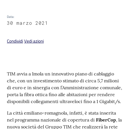
Data
:
30 marzo 2021
V
Condividi
Vedi azioni
i
s
i
t
a
Contenuto
TIM avvia a Imola un innovativo piano di cablaggio
r
che, con un investimento stimato di circa 5,7 milioni
e
di euro e in sinergia con l’Amministrazione comunale,
I
porta la fibra ottica fino alle abitazioni per rendere
m
disponibili collegamenti ultraveloci fino a 1 Gigabit/s.
o
l
La città emiliano-romagnola, infatti, è stata inserita
a
nel programma nazionale di copertura di
FiberCop
, la
nuova società del Gruppo TIM che realizzerà la rete