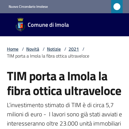
Vai al contenuto
Vai alla navigazione
Vai al footer
Nuovo Circondario Imolese
Comune
Comune di Imola
di Imola
RETE
CIVICA
Home
/
Novità
/
Notizie
/
2021
/
TIM porta a Imola la fibra ottica ultraveloce
Amministrazione
TIM porta a Imola la
Salta al contenuto
Novità
fibra ottica ultraveloce
Menu selezionato
L’investimento stimato di TIM è di circa 5,7 
Servizi
milioni di euro -  I lavori sono già stati avviati e 
Vivere
interesseranno oltre 23.000 unità immobiliari
Imola