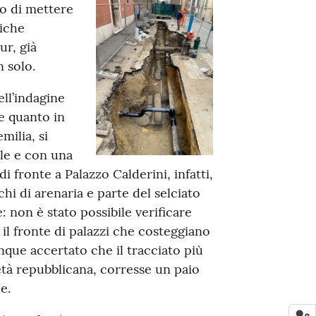
o di mettere
tiche
ur, già
 solo.
ll’indagine
e quanto in
milia, si
le e con una
di fronte a Palazzo Calderini, infatti,
chi di arenaria e parte del selciato
e: non è stato possibile verificare
 il fronte di palazzi che costeggiano
que accertato che il tracciato più
l’età repubblicana, corresse un paio
e.