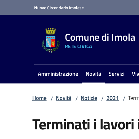
Vai al contenuto
Vai alla navigazione
Vai al footer
Nuovo Circondario Imolese
Comune di Imola
RETE CIVICA
Amministrazione
Novità
Servizi
Vi
Menu selezionato
Home
Novità
Notizie
2021
Termi
/
/
/
/
Salta al contenuto
Terminati i lavori