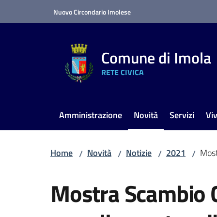
Vai al contenuto
Vai alla navigazione
Vai al footer
Nuovo Circondario Imolese
Comune di Imola
RETE CIVICA
Amministrazione
Novità
Servizi
Vi
Menu selezionato
Home
Novità
Notizie
2021
Most
/
/
/
/
Salta al contenuto
Mostra Scambio 