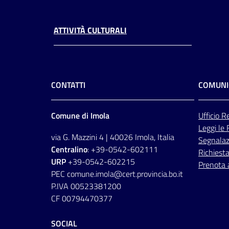
ATTIVITÀ CULTURALI
CONTATTI
COMUNI
Comune di Imola
Ufficio
Re
Leggi le
via G. Mazzini 4 | 40026 Imola, Italia
Segnalazi
Centralino
: +39-0542-602111
Richiesta
URP
+39-0542-602215
Prenota
PEC comune.imola@cert.provincia.bo.it
P.IVA 00523381200
CF 00794470377
SOCIAL