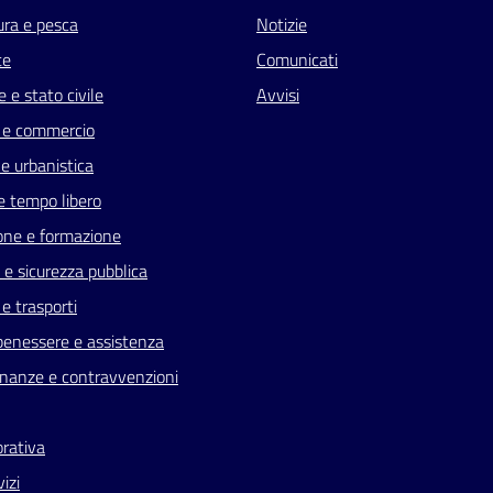
ura e pesca
Notizie
te
Comunicati
 e stato civile
Avvisi
 e commercio
e urbanistica
e tempo libero
one e formazione
a e sicurezza pubblica
 e trasporti
benessere e assistenza
 finanze e contravvenzioni
orativa
vizi