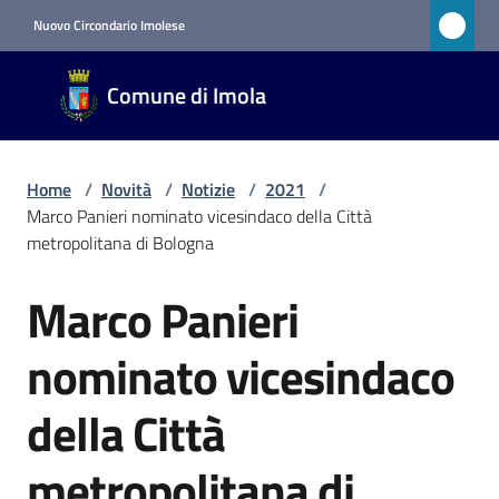
Vai al contenuto
Vai alla navigazione
Vai al footer
Nuovo Circondario Imolese
Comune
Comune di Imola
di Imola
RETE
CIVICA
Home
/
Novità
/
Notizie
/
2021
/
Marco Panieri nominato vicesindaco della Città
metropolitana di Bologna
Amministrazione
Marco Panieri
Salta al contenuto
Novità
Menu selezionato
nominato vicesindaco
Servizi
della Città
Vivere
metropolitana di
Imola