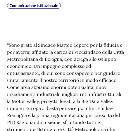
Comunicazione istituzionale
Argomenti
PNRR
Servizi
Contenuto
on-
“Sono grato al Sindaco Matteo Lepore per la fiducia e
line
per avermi affidato la carica di Vicesindaco della Città
Metropolitana di Bologna, con delega allo sviluppo
economico. Un impegno complesso ed
entusiasmante, di cui sono consapevole per guidare
Seguici
unitariamente il nostro territorio in modo efficace.
su
Come area abbiamo enormi potenzialità: nuovi
insediamenti industriali, migliori reti infrastrutturali,
la Motor Valley, progetti legati alla Big Data Valley
unici in Europa ... basta pensare poi che l’Emilia-
Romagna è la prima regione italiana per crescita del
PIL! Ragionando insieme, sfruttando tutti gli
strumenti dell'Istituzione Città Metropolitana che