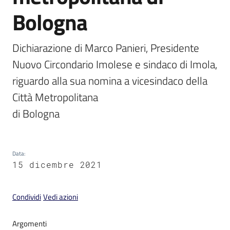
Bologna
Dichiarazione di Marco Panieri, Presidente 
Nuovo Circondario Imolese e sindaco di Imola, 
V
i
riguardo alla sua nomina a vicesindaco della 
s
Città Metropolitana

i
t
a
r
e
Data
:
I
15 dicembre 2021
m
o
Condividi
Vedi azioni
l
a
Argomenti