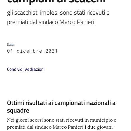
gli scacchisti imolesi sono stati ricevuti e 
premiati dal sindaco Marco Panieri
V
i
Data
:
s
01 dicembre 2021
i
t
Condividi
Vedi azioni
a
r
e
I
m
Contenuto
Ottimi risultati ai campionati nazionali a
o
squadre
l
a
Nei giorni scorsi sono stati ricevuti in municipio e
premiati dal sindaco Marco Panieri i due giovani