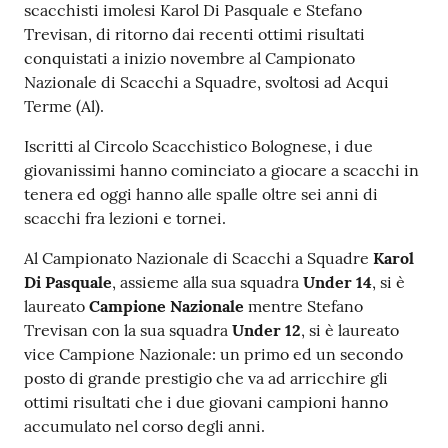
scacchisti imolesi Karol Di Pasquale e Stefano
Argomenti
Trevisan, di ritorno dai recenti ottimi risultati
conquistati a inizio novembre al Campionato
PNRR
Nazionale di Scacchi a Squadre, svoltosi ad Acqui
Terme (Al).
Servizi
Iscritti al Circolo Scacchistico Bolognese, i due
on-
giovanissimi hanno cominciato a giocare a scacchi in
line
tenera ed oggi hanno alle spalle oltre sei anni di
scacchi fra lezioni e tornei.
Al Campionato Nazionale di Scacchi a Squadre
Karol
Seguici
Di Pasquale
, assieme alla sua squadra
Under 14
, si è
su
laureato
Campione Nazionale
mentre Stefano
Trevisan con la sua squadra
Under 12
, si è laureato
vice Campione Nazionale: un primo ed un secondo
posto di grande prestigio che va ad arricchire gli
ottimi risultati che i due giovani campioni hanno
accumulato nel corso degli anni.