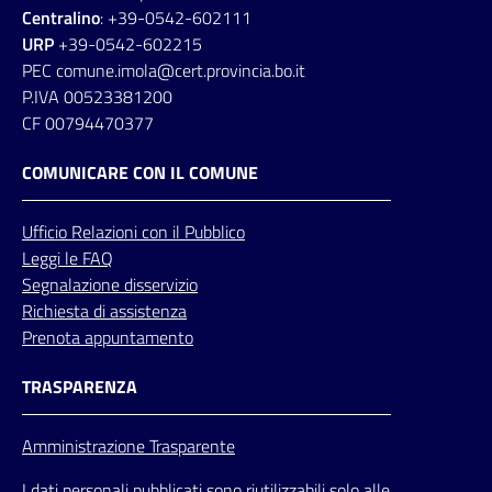
Centralino
: +39-0542-602111
URP
+39-0542-602215
PEC comune.imola@cert.provincia.bo.it
P.IVA 00523381200
CF 00794470377
COMUNICARE CON IL COMUNE
Ufficio
Relazioni
con il Pubblico
Leggi le FAQ
Segnalazione disservizio
Richiesta di assistenza
Prenota appuntamento
TRASPARENZA
Amministrazione Trasparente
I dati personali pubblicati sono riutilizzabili solo alle