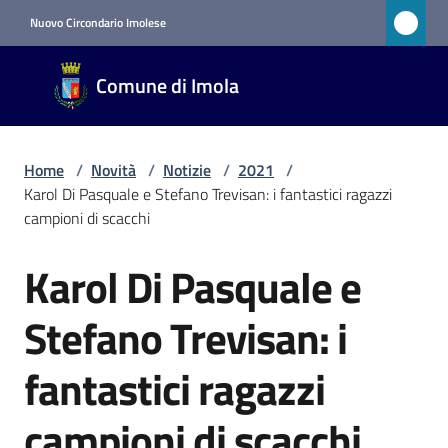
Vai al contenuto
Vai alla navigazione
Vai al footer
Nuovo Circondario Imolese
Comune
Comune di Imola
di Imola
RETE
CIVICA
Home
/
Novità
/
Notizie
/
2021
/
Karol Di Pasquale e Stefano Trevisan: i fantastici ragazzi
campioni di scacchi
Amministrazione
Karol Di Pasquale e
Salta al contenuto
Novità
Menu selezionato
Stefano Trevisan: i
Servizi
fantastici ragazzi
Vivere
campioni di scacchi
Imola