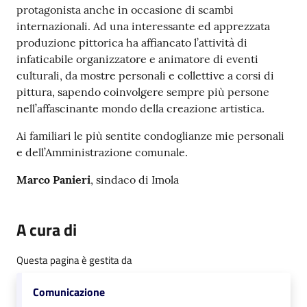
protagonista anche in occasione di scambi
Argomenti
internazionali. Ad una interessante ed apprezzata
produzione pittorica ha affiancato l’attività di
PNRR
infaticabile organizzatore e animatore di eventi
culturali, da mostre personali e collettive a corsi di
Servizi
pittura, sapendo coinvolgere sempre più persone
on-
nell’affascinante mondo della creazione artistica.
line
Ai familiari le più sentite condoglianze mie personali
e dell’Amministrazione comunale.
Marco Panieri
, sindaco di Imola
Seguici
su
A cura di
Questa pagina è gestita da
Comunicazione