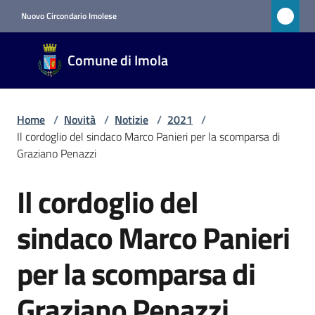
Vai al contenuto
Vai alla navigazione
Vai al footer
Nuovo Circondario Imolese
Comune
Comune di Imola
di Imola
RETE
CIVICA
Home
/
Novità
/
Notizie
/
2021
/
Il cordoglio del sindaco Marco Panieri per la scomparsa di
Graziano Penazzi
Amministrazione
Il cordoglio del
Salta al contenuto
Novità
Menu selezionato
sindaco Marco Panieri
Servizi
per la scomparsa di
Vivere
Graziano Penazzi
Imola