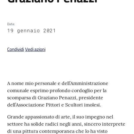
Data
:
19 gennaio 2021
V
i
Condividi
Vedi azioni
s
i
t
a
r
Contenuto
A nome mio personale e dell’Amministrazione
e
comunale esprimo profondo cordoglio per la
I
scomparsa di Graziano Penazzi, presidente
m
dell’Associazione Pittori e Scultori imolesi.
o
l
Grande appassionato di arte, il suo impegno nel
a
settore ha solide radici negli anni, sincero interprete
di una pittura contemporanea che lo ha visto