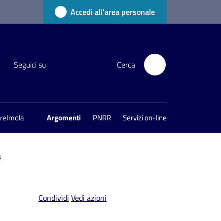
Accedi all'area personale
Seguici su
Cerca
areImola
Argomenti
PNRR
Servizi on-line
a
Condividi
Vedi azioni