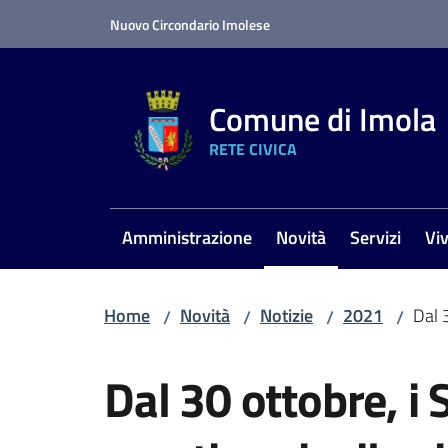
Vai al contenuto
Vai alla navigazione
Vai al footer
Nuovo Circondario Imolese
Comune di Imola
RETE CIVICA
Amministrazione
Novità
Servizi
Vi
Menu selezionato
Home
Novità
Notizie
2021
Dal 
/
/
/
/
Salta al contenuto
Dal 30 ottobre, i S