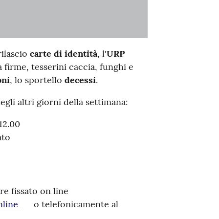
rilascio
carte di identità
, l'
URP
 firme, tesserini caccia, funghi e
oni
, lo sportello
decessi
.
gli altri giorni della settimana:
12.00
ato
e fissato on line
nline
o telefonicamente al