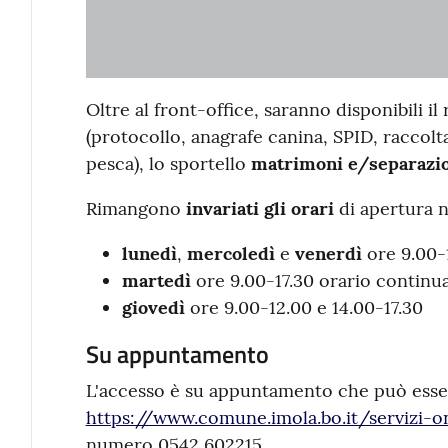
Oltre al front-office, saranno disponibili il 
(protocollo, anagrafe canina, SPID, raccolta
pesca), lo sportello
matrimoni e/separazi
Rimangono
invariati gli orari
di apertura ne
lunedì
,
mercoledì
e
venerdì
ore 9.00-
martedì
ore 9.00-17.30 orario continu
giovedì
ore 9.00-12.00 e 14.00-17.30
Su appuntamento
L'accesso è su appuntamento che può esser
https://www.comune.imola.bo.it/servizi-o
numero 0542 602215.