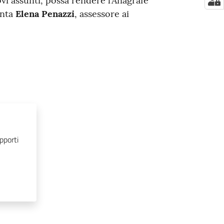
ovi assunti, possa rendere l’Anagrafe
enta
Elena Penazzi
, assessore ai
pporti