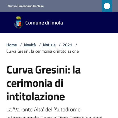
Vai al contenuto
Vai alla navigazione
Vai al footer
Nuovo Circondario Imolese
Comune
Comune di Imola
di Imola
RETE
CIVICA
Home
/
Novità
/
Notizie
/
2021
/
Curva Gresini: la cerimonia di intitolazione
Amministrazione
Curva Gresini: la
Salta al contenuto
Novità
cerimonia di
Menu selezionato
intitolazione
Servizi
La ‘Variante Alta’ dell’Autodromo 
Vivere
Internazionale Enzo e Dino Ferrari da oggi 
Imola