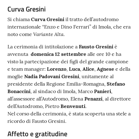
Argomenti
Contenuto
Curva Gresini
Si chiama
Curva Gresini
il tratto dell’autodromo
PNRR
internazionale “Enzo e Dino Ferrari” di Imola, che era
Variante Alta.
noto come
Servizi
La cerimonia di intitolazione a
Fausto Gresini
è
on-
avvenuta
domenica 12 settembre
alle ore 10 e ha
line
visto la partecipazione dei figli del grande campione
e team manager:
Lorenzo
,
Luca
,
Alice
,
Agnese
e della
moglie
Nadia Padovani Gresini
, unitamente al
Seguici
presidente della Regione Emilia-Romagna,
Stefano
su
Bonaccini
, al sindaco di Imola, Marco
Panieri
,
all’assessore all’Autodromo, Elena
Penazzi
, al direttore
dell’Autodromo, Pietro
Benvenuti
.
Nel corso della cerimonia, è stata scoperta una stele a
ricordo di Fausto Gresini.
Affetto e gratitudine