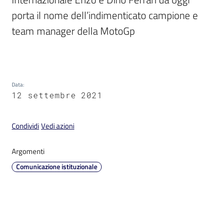
porta il nome dell’indimenticato campione e 
team manager della MotoGp

V
i
s
Data
:
i
12 settembre 2021
t
a
Condividi
Vedi azioni
r
e
Argomenti
I
m
Comunicazione istituzionale
o
l
a