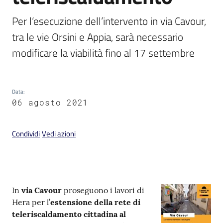
Per l’esecuzione dell’intervento in via Cavour, 
tra le vie Orsini e Appia, sarà necessario 
modificare la viabilità fino al 17 settembre
V
i
s
Data
:
i
06 agosto 2021
t
a
r
Condividi
Vedi azioni
e
I
m
o
Contenuto
In
via Cavour
proseguono i lavori di
l
Hera per l’
estensione della rete di
a
teleriscaldamento cittadina al