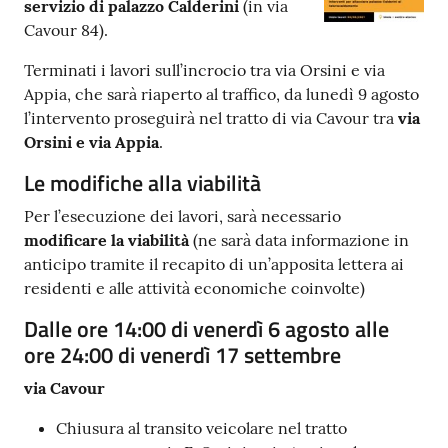
servizio di palazzo Calderini
(in via
Argomenti
Cavour 84).
Terminati i lavori sull’incrocio tra via Orsini e via
PNRR
Appia, che sarà riaperto al traffico, da lunedì 9 agosto
l’intervento proseguirà nel tratto di via Cavour tra
via
Servizi
Orsini e via Appia
.
on-
line
Le modifiche alla viabilità
Per l’esecuzione dei lavori, sarà necessario
modificare la viabilità
(ne sarà data informazione in
Seguici
anticipo tramite il recapito di un’apposita lettera ai
su
residenti e alle attività economiche coinvolte)
Dalle ore 14:00 di venerdì 6 agosto alle
ore 24:00 di venerdì 17 settembre
via Cavour
Chiusura al transito veicolare nel tratto