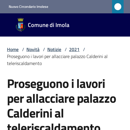
Vai al contenuto
Vai alla navigazione
Vai al footer
Nuovo Circondario Imolese
Comune
Comune di Imola
di Imola
RETE
CIVICA
Home
/
Novità
/
Notizie
/
2021
/
Proseguono i lavori per allacciare palazzo Calderini al
teleriscaldamento
Amministrazione
Proseguono i lavori
Salta al contenuto
Novità
Menu selezionato
per allacciare palazzo
Servizi
Calderini al
Vivere
teleriscaldamento
Imola