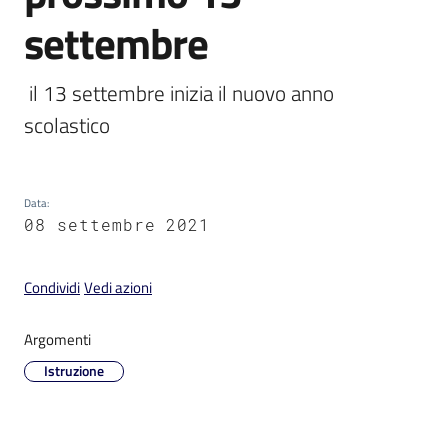
settembre
 il 13 settembre inizia il nuovo anno 
scolastico
V
i
s
i
Data
:
t
08 settembre 2021
a
r
Condividi
Vedi azioni
e
I
m
Argomenti
o
Istruzione
l
a