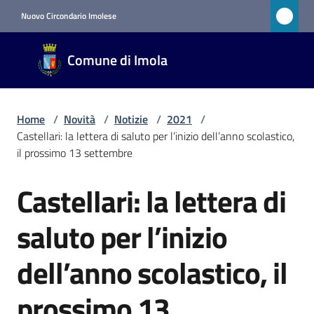
Vai al contenuto
Vai alla navigazione
Vai al footer
Nuovo Circondario Imolese
Comune
Comune di Imola
di Imola
RETE
CIVICA
Home
/
Novità
/
Notizie
/
2021
/
Castellari: la lettera di saluto per l’inizio dell’anno scolastico,
il prossimo 13 settembre
Amministrazione
Castellari: la lettera di
Salta al contenuto
Novità
Menu selezionato
saluto per l’inizio
Servizi
dell’anno scolastico, il
Vivere
prossimo 13
Imola