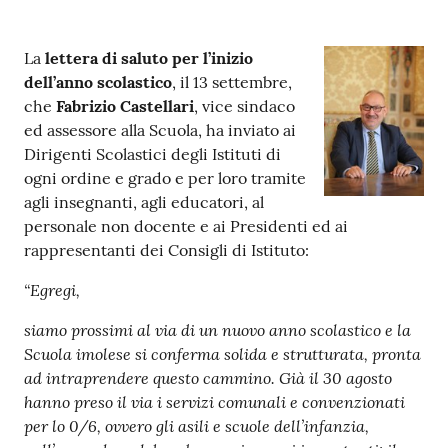
Argomenti
Contenuto
La
lettera di saluto per l’inizio
PNRR
dell’anno scolastico
, il 13 settembre,
che
Fabrizio Castellari
, vice sindaco
Servizi
ed assessore alla Scuola, ha inviato ai
on-
Dirigenti Scolastici degli Istituti di
line
ogni ordine e grado e per loro tramite
agli insegnanti, agli educatori, al
personale non docente e ai Presidenti ed ai
rappresentanti dei Consigli di Istituto:
Seguici
su
“Egregi,
siamo prossimi al via di un nuovo anno scolastico e la
Scuola imolese si conferma solida e strutturata, pronta
ad intraprendere questo cammino. Già il 30 agosto
hanno preso il via i servizi comunali e convenzionati
per lo 0/6, ovvero gli asili e scuole dell’infanzia,