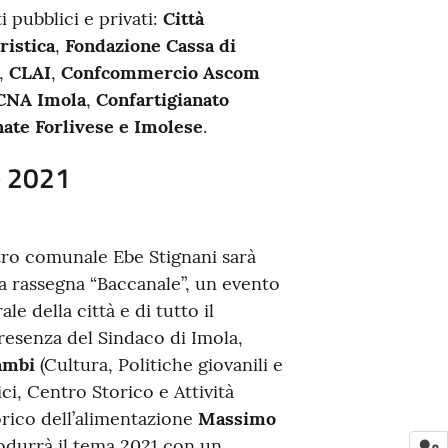
 pubblici e privati:
Città
ristica
,
Fondazione Cassa di
,
CLAI
,
Confcommercio Ascom
CNA Imola
,
Confartigianato
ate Forlivese e Imolese
.
e 2021
atro comunale Ebe Stignani sarà
a rassegna “Baccanale”, un evento
le della città e di tutto il
presenza del Sindaco di Imola,
ambi
(Cultura, Politiche giovanili e
ci, Centro Storico e Attività
orico dell’alimentazione
Massimo
rodurrà il tema 2021 con un