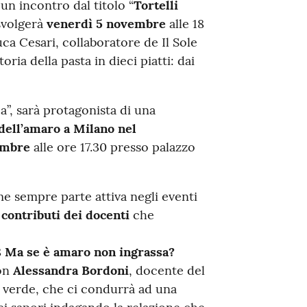
n incontro dal titolo “
Tortelli
 svolgerà
venerdì 5 novembre
alle 18
a Cesari, collaboratore de Il Sole
ria della pasta in dieci piatti: dai
ca”, sarà protagonista di una
 dell’amaro a Milano nel
embre
alle ore 17.30 presso palazzo
me sempre parte attiva negli eventi
 contributi dei docenti
che
8
Ma se è amaro non ingrassa?
on
Alessandra Bordoni
, docente del
l verde, che ci condurrà ad una