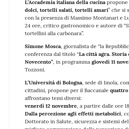
L’Accademia italiana della cucina
propone u
dolci, tortelli salati, tortelli amari
” che si
con la presenza di Massimo Montanari e Luc
24 ore, critico gastronomico e autore di “Sto
tortellini alla carbonara”.
Simone Mosca
, giornalista de “la Repubbli
conferenza dal titolo “
La città agra. Storia
Novecento”
, in programma
giovedì 11 nov
Tozzoni.
L’Università di Bologna
, sede di Imola, co
cittadini, propone per il Baccanale
quattro
affrontano temi diversi:
venerdì 12 novembre
, a partire dalle ore 1
Dalla percezione agli effetti metabolici
, c
Dottorato in Salute, sicurezza e sistemi de