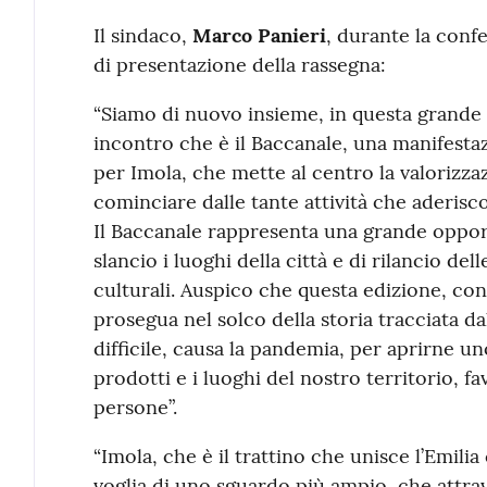
Il sindaco,
Marco Panieri
, durante la conf
di presentazione della rassegna:
“Siamo di nuovo insieme, in questa grande
incontro che è il Baccanale, una manifesta
per Imola, che mette al centro la valorizzaz
cominciare dalle tante attività che aderisc
Il Baccanale rappresenta una grande oppor
slancio i luoghi della città e di rilancio d
culturali. Auspico che questa edizione, con 
prosegua nel solco della storia tracciata d
difficile, causa la pandemia, per aprirne un
prodotti e i luoghi del nostro territorio, fa
persone”.
“Imola, che è il trattino che unisce l’Emili
voglia di uno sguardo più ampio, che attra