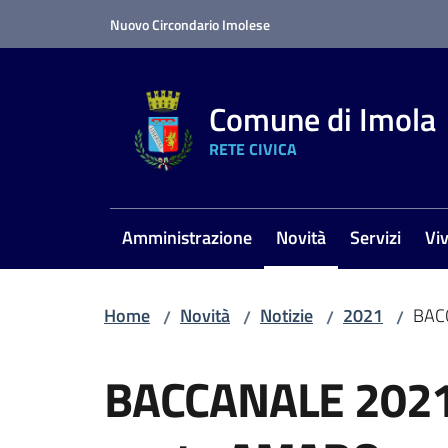
Vai al contenuto
Vai alla navigazione
Vai al footer
Nuovo Circondario Imolese
Comune di Imola
RETE CIVICA
Amministrazione
Novità
Servizi
Vi
Menu selezionato
Home
Novità
Notizie
2021
BACC
/
/
/
/
Salta al contenuto
BACCANALE 2021, 