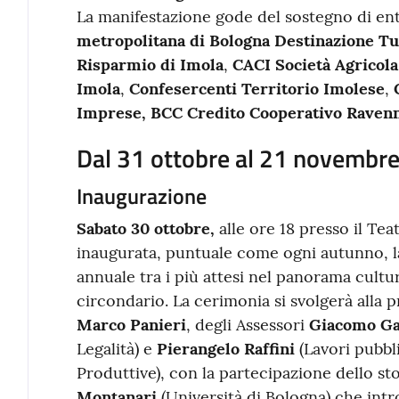
La manifestazione gode del sostegno di enti
metropolitana di Bologna Destinazione Tu
Risparmio di Imola
,
CACI Società Agricola
Imola
,
Confesercenti Territorio Imolese
,
Imprese, BCC Credito Cooperativo Ravenn
Dal 31 ottobre al 21 novembr
Inaugurazione
Sabato 30 ottobre,
alle ore 18 presso il Te
inaugurata, puntuale come ogni autunno, l
annuale tra i più attesi nel panorama cultura
circondario. La cerimonia si svolgerà alla 
Marco Panieri
, degli Assessori
Giacomo G
Legalità) e
Pierangelo Raffini
(Lavori pubbli
Produttive), con la partecipazione dello st
Montanari
(Università di Bologna) che int