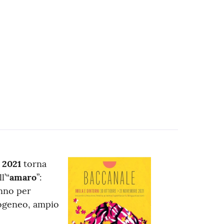
 2021
torna
l’“
amaro
”:
anno per
rogeneo, ampio