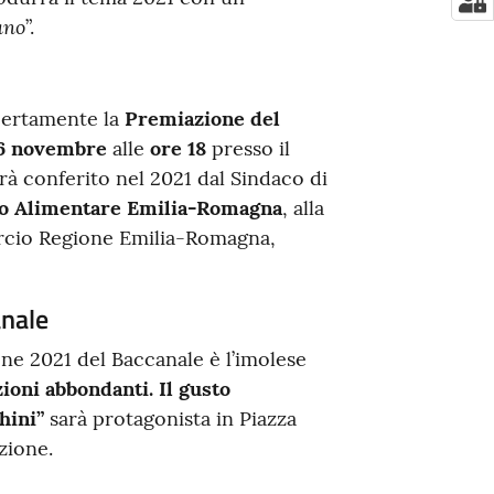
ano
”.
certamente la
Premiazione del
16 novembre
alle
ore 18
presso il
rà conferito nel 2021 dal Sindaco di
o Alimentare Emilia-Romagna
, alla
rcio Regione Emilia-Romagna,
anale
one 2021 del Baccanale è l’imolese
ioni abbondanti. Il gusto
ghini”
sarà protagonista in Piazza
zione.