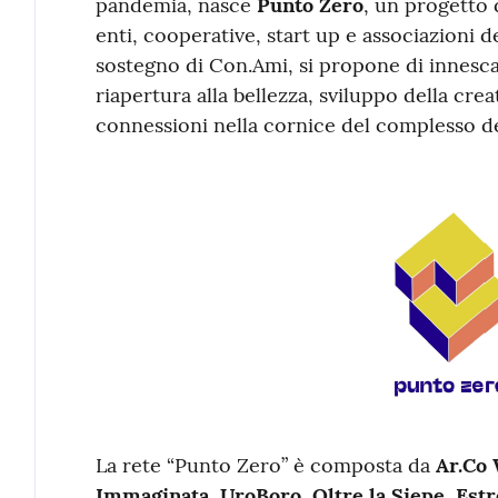
pandemia, nasce
Punto Zero
, un progetto 
enti, cooperative, start up e associazioni d
sostegno di Con.Ami, si propone di innesc
riapertura alla bellezza, sviluppo della crea
connessioni nella cornice del complesso d
La rete “Punto Zero” è composta da
Ar.Co
Immaginata
,
UroBoro
,
Oltre la Siepe
,
Estr