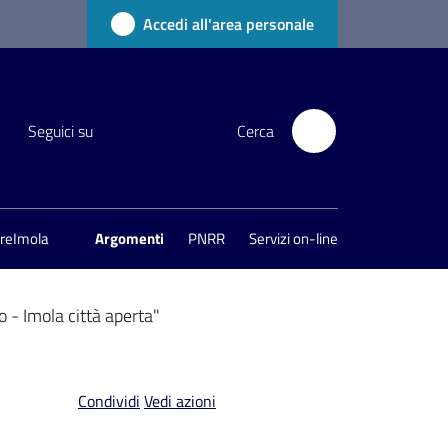
Accedi all'area personale
Seguici su
Cerca
areImola
Argomenti
PNRR
Servizi on-line
o - Imola città aperta"
Condividi
Vedi azioni