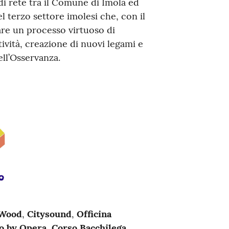
di rete tra il Comune di Imola ed
el terzo settore imolesi che, con il
are un processo virtuoso di
tività, creazione di nuovi legami e
ell’Osservanza.
 Wood
,
Citysound
,
Officina
o by Opera
,
Corso Bacchilega
,