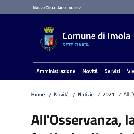
Vai al contenuto
Vai alla navigazione
Vai al footer
Nuovo Circondario Imolese
Comune di Imola
RETE CIVICA
Amministrazione
Novità
Servizi
Vi
Menu selezionato
Home
Novità
Notizie
2021
All'
/
/
/
/
Salta al contenuto
All'Osservanza, l