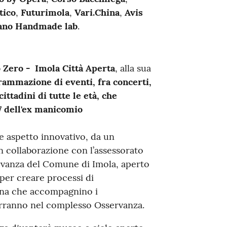
tico
,
Futurimola
,
Vari.China
,
Avis
ano Handmade lab
.
o Zero - Imola Città Aperta
, alla sua
rammazione di eventi, fra concerti,
ittadini di tutte le età, che
 7 dell'ex manicomio
ome aspetto innovativo, da un
in collaborazione con l’assessorato
ervanza del Comune di Imola, aperto
 per creare processi di
ana che accompagnino i
rranno nel complesso Osservanza.