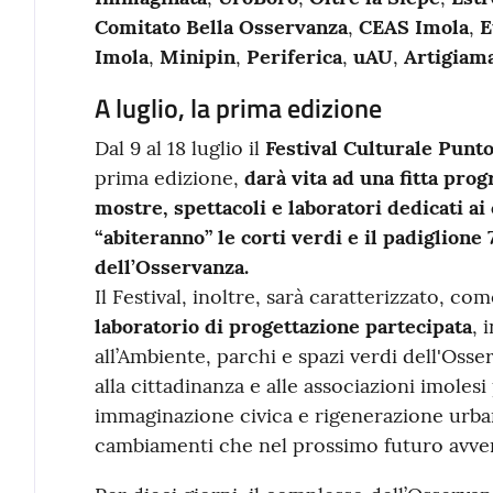
Comitato Bella Osservanza
,
CEAS Imola
,
E
Imola
,
Minipin
,
Periferica
,
uAU
,
Artigiam
A luglio, la prima edizione
Dal 9 al 18 luglio il
Festival Culturale Punt
prima edizione,
darà vita ad una fitta prog
mostre, spettacoli e laboratori dedicati ai c
“abiteranno” le corti verdi e il padiglione
dell’Osservanza.
Il Festival, inoltre, sarà caratterizzato, c
laboratorio di progettazione partecipata
, 
all’Ambiente, parchi e spazi verdi dell'Oss
alla cittadinanza e alle associazioni imolesi
immaginazione civica e rigenerazione urb
cambiamenti che nel prossimo futuro avve