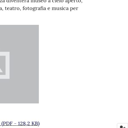
nza diventerà museo a cielo aperto,
a, teatro, fotografia e musica per
(
PDF
-
128,2 KB
)