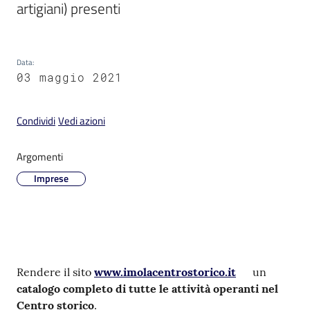
artigiani) presenti 
Data
:
03 maggio 2021
V
i
s
Condividi
Vedi azioni
i
t
Argomenti
a
Imprese
r
e
I
m
o
l
Contenuto
Rendere il sito
www.imolacentrostorico.it
un
a
catalogo completo di tutte le attività operanti nel
Centro storico
.