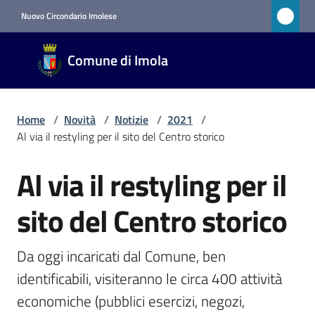
Vai al contenuto
Vai alla navigazione
Vai al footer
Nuovo Circondario Imolese
Comune
Comune di Imola
di Imola
RETE
CIVICA
Home
/
Novità
/
Notizie
/
2021
/
Al via il restyling per il sito del Centro storico
Amministrazione
Al via il restyling per il
Salta al contenuto
Novità
sito del Centro storico
Menu selezionato
Da oggi incaricati dal Comune, ben 
Servizi
identificabili, visiteranno le circa 400 attività 
Vivere
economiche (pubblici esercizi, negozi, 
Imola