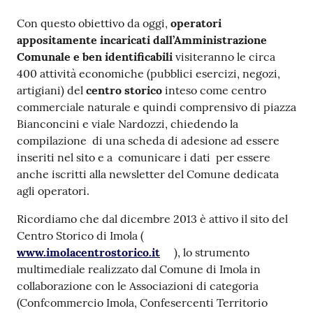
Argomenti
Con questo obiettivo da oggi,
operatori
appositamente incaricati dall’Amministrazione
PNRR
Comunale e ben identificabili
visiteranno le circa
400 attività economiche (pubblici esercizi, negozi,
Servizi
artigiani) del
centro storico
inteso come centro
on-
commerciale naturale e quindi comprensivo di piazza
line
Bianconcini e viale Nardozzi, chiedendo la
compilazione di una scheda di adesione ad essere
inseriti nel sito e a comunicare i dati per essere
anche iscritti alla newsletter del Comune dedicata
Seguici
agli operatori.
su
Ricordiamo che dal dicembre 2013 è attivo il sito del
Centro Storico di Imola (
www.imolacentrostorico.it
), lo strumento
multimediale realizzato dal Comune di Imola in
collaborazione con le Associazioni di categoria
(Confcommercio Imola, Confesercenti Territorio