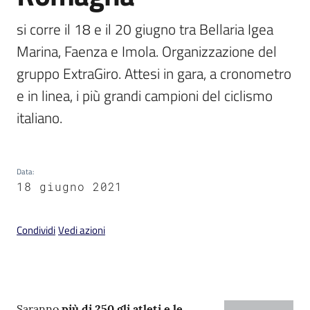
si corre il 18 e il 20 giugno tra Bellaria Igea 
Marina, Faenza e Imola. Organizzazione del 
gruppo ExtraGiro. Attesi in gara, a cronometro 
V
e in linea, i più grandi campioni del ciclismo 
i
s
i
t
a
Data
:
r
18 giugno 2021
e
I
Condividi
Vedi azioni
m
o
l
a
Contenuto
Saranno
più di 250 gli atleti e le