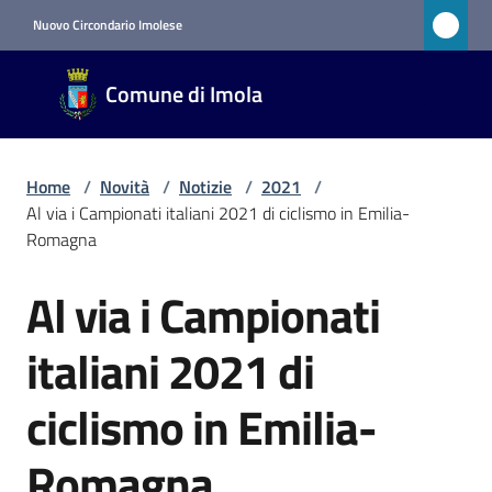
Vai al contenuto
Vai alla navigazione
Vai al footer
Nuovo Circondario Imolese
Comune
Comune di Imola
di Imola
RETE
CIVICA
Home
/
Novità
/
Notizie
/
2021
/
Al via i Campionati italiani 2021 di ciclismo in Emilia-
Romagna
Amministrazione
Al via i Campionati
Salta al contenuto
Novità
Menu selezionato
italiani 2021 di
Servizi
ciclismo in Emilia-
Vivere
Romagna
Imola