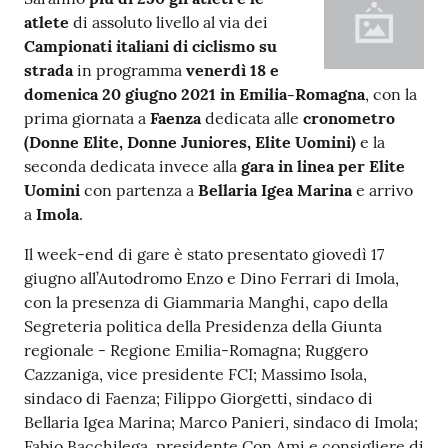
Argomenti
atlete
di assoluto livello al via dei
Campionati italiani di ciclismo su
strada
in programma
venerdì 18 e
PNRR
domenica 20 giugno 2021 in Emilia-Romagna
, con la
prima giornata a
Faenza
dedicata alle
cronometro
Servizi
(Donne Elite, Donne Juniores, Elite Uomini)
e la
on-
seconda dedicata invece alla
gara in linea per Elite
line
Uomini
con partenza a
Bellaria Igea Marina
e arrivo
a
Imola
.
Il week-end di gare è stato presentato giovedì 17
Seguici
giugno all’Autodromo Enzo e Dino Ferrari di Imola,
su
con la presenza di Giammaria Manghi, capo della
Segreteria politica della Presidenza della Giunta
regionale - Regione Emilia-Romagna; Ruggero
Cazzaniga, vice presidente FCI; Massimo Isola,
sindaco di Faenza; Filippo Giorgetti, sindaco di
Bellaria Igea Marina; Marco Panieri, sindaco di Imola;
Fabio Bacchilega, presidente Con.Ami e consigliere di