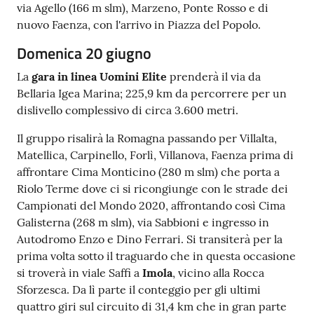
via Agello (166 m slm), Marzeno, Ponte Rosso e di
nuovo Faenza, con l'arrivo in Piazza del Popolo.
Domenica 20 giugno
La
gara in linea Uomini Elite
prenderà il via da
Bellaria Igea Marina; 225,9 km da percorrere per un
dislivello complessivo di circa 3.600 metri.
Il gruppo risalirà la Romagna passando per Villalta,
Matellica, Carpinello, Forlì, Villanova, Faenza prima di
affrontare Cima Monticino (280 m slm) che porta a
Riolo Terme dove ci si ricongiunge con le strade dei
Campionati del Mondo 2020, affrontando così Cima
Galisterna (268 m slm), via Sabbioni e ingresso in
Autodromo Enzo e Dino Ferrari. Si transiterà per la
prima volta sotto il traguardo che in questa occasione
si troverà in viale Saffi a
Imola
, vicino alla Rocca
Sforzesca. Da lì parte il conteggio per gli ultimi
quattro giri sul circuito di 31,4 km che in gran parte