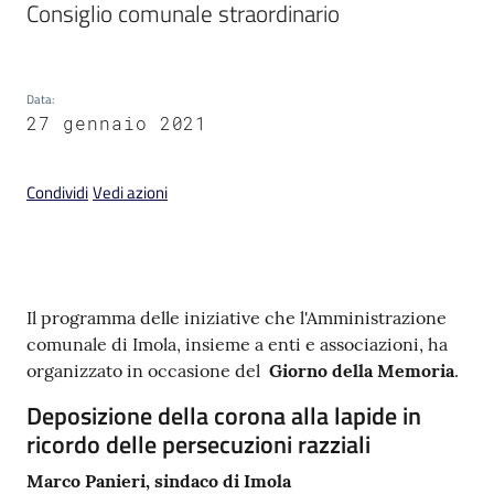
Consiglio comunale straordinario
Data
:
27 gennaio 2021
V
i
s
Condividi
Vedi azioni
i
t
a
r
Contenuto
Il programma delle iniziative che l'Amministrazione
e
comunale di Imola, insieme a enti e associazioni, ha
I
organizzato in occasione del
Giorno della Memoria
.
m
o
Deposizione della corona alla lapide in
l
ricordo delle persecuzioni razziali
a
Marco Panieri, sindaco di Imola