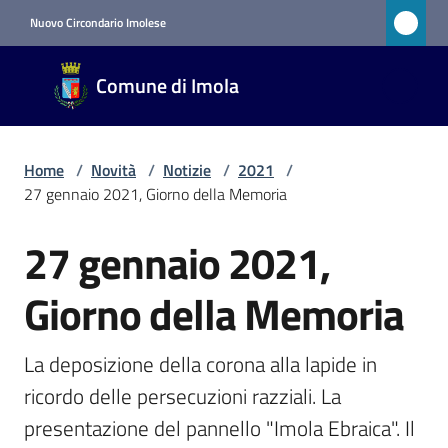
Vai al contenuto
Vai alla navigazione
Vai al footer
Nuovo Circondario Imolese
Comune
Comune di Imola
di Imola
RETE
CIVICA
Home
/
Novità
/
Notizie
/
2021
/
27 gennaio 2021, Giorno della Memoria
Amministrazione
27 gennaio 2021,
Salta al contenuto
Novità
Giorno della Memoria
Menu selezionato
La deposizione della corona alla lapide in 
Servizi
ricordo delle persecuzioni razziali. La 
Vivere
presentazione del pannello "Imola Ebraica". Il 
Imola