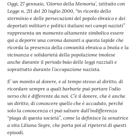
Oggi, 27 gennaio, ‘Giorno della Memoria’, istituito con
Argomenti
Legge n. 211 del 20 luglio 2000, “in ricordo dello
sterminio e delle persecuzioni del popolo ebraico e dei
PNRR
deportati militari e politici italiani nei campi nazisti”
rappresenta un momento altamente simbolico essere
Servizi
qui a deporre una corona davanti a questa lapide che
on-
ricorda la presenza della comunità ebraica a Imola e la
line
vicinanza e solidarietà della popolazione imolese
anche durante il periodo buio delle leggi razziali e
soprattutto durante l’occupazione nazista.
Seguici
E’ un monito al dovere, e al tempo stesso al diritto, di
su
ricordare sempre a quali barbarie può portare l’odio
verso chi è differente da noi. C’è il dovere, che è anche
un diritto, di conoscere quello che è accaduto, perché
solo la conoscenza ci può salvare dall’indifferenza
“piaga di questa società”, come la definisce la senatrice
a vita Liliana Segre, che porta poi al ripetersi di questi
episodi.