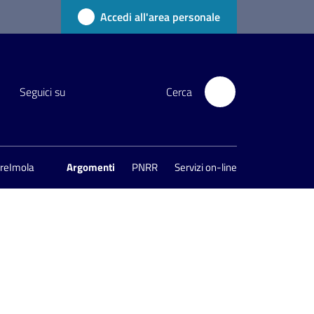
Accedi all'area personale
Seguici su
Cerca
areImola
Argomenti
PNRR
Servizi on-line