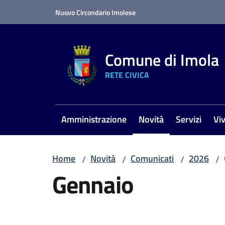
Vai al contenuto
Vai alla navigazione
Vai al footer
Nuovo Circondario Imolese
Comune di Imola
RETE CIVICA
Amministrazione
Novità
Servizi
Vi
Menu selezionato
Home
Novità
Comunicati
2026
/
/
/
/
Gennaio