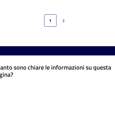
1
2
Pagina precedente
Pagina
Pagina
Pagina successiva
anto sono chiare le informazioni su questa
gina?
a da 1 a 5 stelle