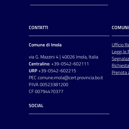
CONTATTI
COMUNI
Comune di Imola
Ufficio
Re
Leggi le
via G. Mazzini 4 | 40026 Imola, Italia
Segnalazi
Centralino
: +39-0542-602111
Richiesta
URP
+39-0542-602215
Prenota
PEC comune.imola@cert.provincia.bo.it
P.IVA 00523381200
CF 00794470377
SOCIAL
Facebook
Instagram
Youtube
Flickr