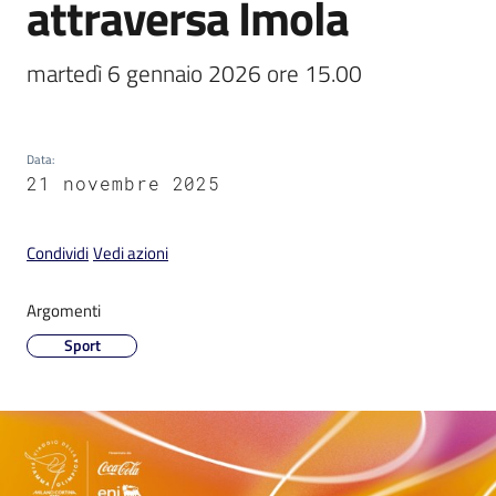
attraversa Imola
martedì 6 gennaio 2026 ore 15.00
V
i
Data
:
21 novembre 2025
s
i
t
Condividi
Vedi azioni
a
r
Argomenti
e
Sport
I
m
o
l
a