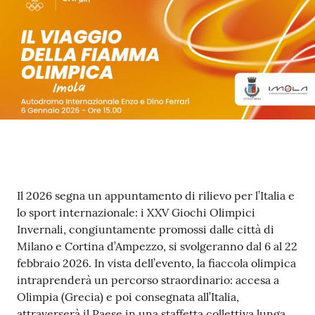
Argomenti
PNRR
Servizi
on-
line
Seguici
Contenuto
Il 2026 segna un appuntamento di rilievo per l’Italia e
su
lo sport internazionale: i XXV Giochi Olimpici
Invernali, congiuntamente promossi dalle città di
Milano e Cortina d’Ampezzo, si svolgeranno dal 6 al 22
febbraio 2026. In vista dell’evento, la fiaccola olimpica
intraprenderà un percorso straordinario: accesa a
Olimpia (Grecia) e poi consegnata all’Italia,
attraverserà il Paese in una staffetta collettiva lunga