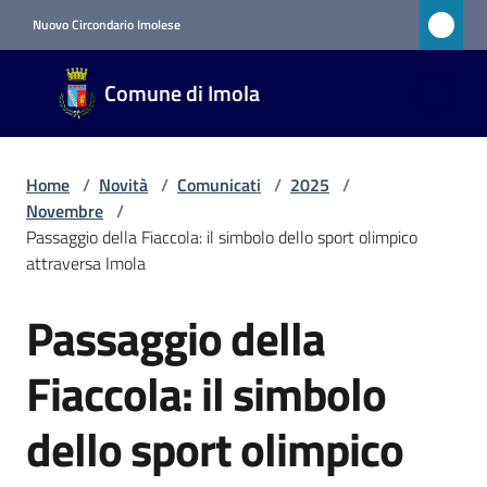
Vai al contenuto
Vai alla navigazione
Vai al footer
Nuovo Circondario Imolese
Comune
Comune di Imola
di Imola
RETE
CIVICA
Home
/
Novità
/
Comunicati
/
2025
/
Novembre
/
Passaggio della Fiaccola: il simbolo dello sport olimpico
Amministrazione
attraversa Imola
Novità
Passaggio della
Salta al contenuto
Menu selezionato
Fiaccola: il simbolo
Servizi
dello sport olimpico
Vivere
Imola