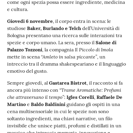
come ogni spezia possa essere ingrediente, medicina
e cultura.
Giovedì 6 novembre
, il corpo entra in scena: le
studiose
Baker, Burlando e Telch
dell’Università di
Bologna presentano una ricerca sulle interazioni tra
spezie e corpo umano. La sera, presso il
Salone di
Il Piccolo di Imola
Palazzo Tozzoni
, la compagnia
“Amleto in salsa piccante”
mette in scena
, un
intreccio tra il dramma shakespeariano e il linguaggio
emotivo del gusto.
Sempre giovedì, al
Gastarea Bistrot
, il racconto si fa
“Trame Aromatiche: Profumi
ancora più intenso con
che attraversano il tempo”
:
Igles Corelli
,
Raffaele De
Martino
e
Baldo Baldinini
guidano gli ospiti in una
cena multisensoriale in cui le spezie non sono
soltanto ingredienti, ma chiavi narrative, un filo
invisibile che unisce piatti, profumi e distillati in un
mosaico che intreccia memoria, innovazione e