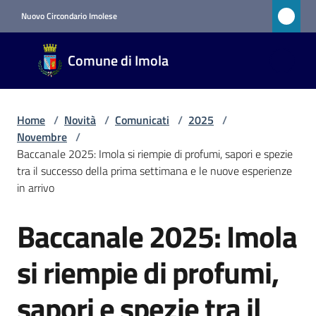
Vai al contenuto
Vai alla navigazione
Vai al footer
Nuovo Circondario Imolese
Comune
Comune di Imola
di Imola
RETE
CIVICA
Home
/
Novità
/
Comunicati
/
2025
/
Novembre
/
Baccanale 2025: Imola si riempie di profumi, sapori e spezie
Amministrazione
tra il successo della prima settimana e le nuove esperienze
in arrivo
Novità
Menu selezionato
Baccanale 2025: Imola
Salta al contenuto
Servizi
si riempie di profumi,
sapori e spezie tra il
Vivere
Imola