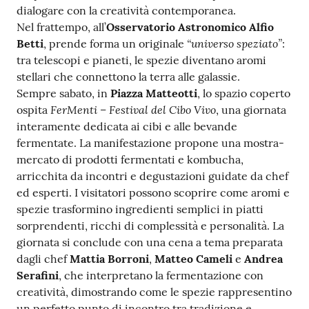
dialogare con la creatività contemporanea.
Nel frattempo, all’
Osservatorio Astronomico Alfio
“universo speziato”
Betti
, prende forma un originale
:
tra telescopi e pianeti, le spezie diventano aromi
stellari che connettono la terra alle galassie.
Sempre sabato, in
Piazza Matteotti
, lo spazio coperto
FerMenti – Festival del Cibo Vivo
ospita
, una giornata
interamente dedicata ai cibi e alle bevande
fermentate. La manifestazione propone una mostra-
mercato di prodotti fermentati e kombucha,
arricchita da incontri e degustazioni guidate da chef
ed esperti. I visitatori possono scoprire come aromi e
spezie trasformino ingredienti semplici in piatti
sorprendenti, ricchi di complessità e personalità. La
giornata si conclude con una cena a tema preparata
dagli chef
Mattia Borroni
,
Matteo Cameli
e
Andrea
Serafini
, che interpretano la fermentazione con
creatività, dimostrando come le spezie rappresentino
un perfetto punto di incontro tra tradizione e