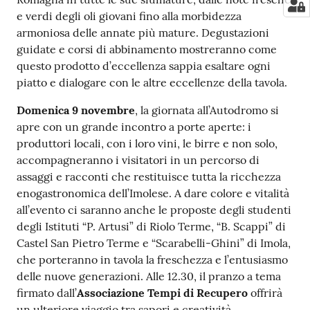
e verdi degli oli giovani fino alla morbidezza
armoniosa delle annate più mature. Degustazioni
guidate e corsi di abbinamento mostreranno come
questo prodotto d’eccellenza sappia esaltare ogni
piatto e dialogare con le altre eccellenze della tavola.
Domenica 9 novembre
, la giornata all’Autodromo si
apre con un grande incontro a porte aperte: i
produttori locali, con i loro vini, le birre e non solo,
accompagneranno i visitatori in un percorso di
assaggi e racconti che restituisce tutta la ricchezza
enogastronomica dell’Imolese. A dare colore e vitalità
all’evento ci saranno anche le proposte degli studenti
degli Istituti “P. Artusi” di Riolo Terme, “B. Scappi” di
Castel San Pietro Terme e “Scarabelli-Ghini” di Imola,
che porteranno in tavola la freschezza e l’entusiasmo
delle nuove generazioni. Alle 12.30, il pranzo a tema
firmato dall’
Associazione Tempi di Recupero
offrirà
un ulteriore viaggio tra sapori e creatività,