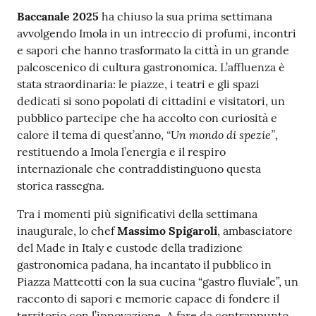
Contenuto
Baccanale 2025
ha chiuso la sua prima settimana
avvolgendo Imola in un intreccio di profumi, incontri
e sapori che hanno trasformato la città in un grande
palcoscenico di cultura gastronomica. L’affluenza è
stata straordinaria: le piazze, i teatri e gli spazi
dedicati si sono popolati di cittadini e visitatori, un
pubblico partecipe che ha accolto con curiosità e
“Un mondo di spezie”
calore il tema di quest’anno,
,
restituendo a Imola l’energia e il respiro
internazionale che contraddistinguono questa
storica rassegna.
Tra i momenti più significativi della settimana
inaugurale, lo chef
Massimo Spigaroli
, ambasciatore
del Made in Italy e custode della tradizione
gastronomica padana, ha incantato il pubblico in
Piazza Matteotti con la sua cucina “gastro fluviale”, un
racconto di sapori e memorie capace di fondere il
territorio con l’innovazione. A fare da contrappunto,