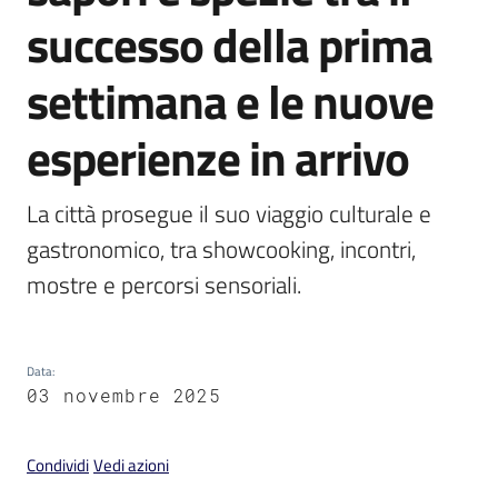
successo della prima
settimana e le nuove
esperienze in arrivo
V
i
s
La città prosegue il suo viaggio culturale e 
i
t
gastronomico, tra showcooking, incontri, 
a
mostre e percorsi sensoriali.
r
e
I
Data
:
m
03 novembre 2025
o
l
a
Condividi
Vedi azioni