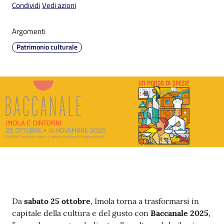
Condividi
Vedi azioni
Argomenti
Argomenti
PNRR
Patrimonio culturale
Servizi
on-
line
Seguici
su
Contenuto
Da
sabato 25 ottobre
, Imola torna a trasformarsi in
capitale della cultura e del gusto con
Baccanale 2025
,