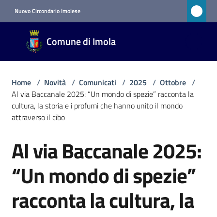
Vai al contenuto
Vai alla navigazione
Vai al footer
Nuovo Circondario Imolese
Comune
Comune di Imola
di Imola
RETE
CIVICA
Home
/
Novità
/
Comunicati
/
2025
/
Ottobre
/
Al via Baccanale 2025: “Un mondo di spezie” racconta la
cultura, la storia e i profumi che hanno unito il mondo
Amministrazione
attraverso il cibo
Novità
Al via Baccanale 2025:
Salta al contenuto
Menu selezionato
“Un mondo di spezie”
Servizi
racconta la cultura, la
Vivere
Imola