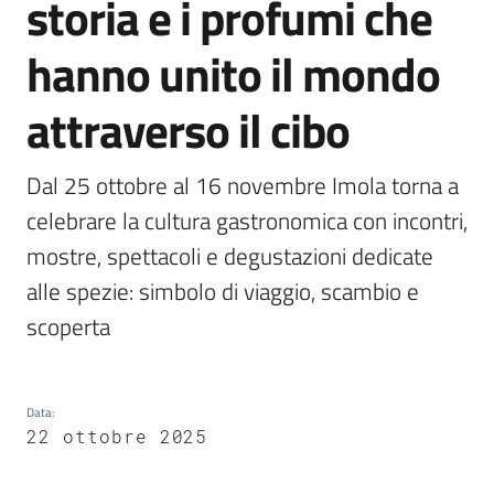
storia e i profumi che
hanno unito il mondo
attraverso il cibo
V
i
Dal 25 ottobre al 16 novembre Imola torna a 
s
i
celebrare la cultura gastronomica con incontri, 
t
mostre, spettacoli e degustazioni dedicate 
a
alle spezie: simbolo di viaggio, scambio e 
r
e
scoperta
I
m
o
Data
:
l
22 ottobre 2025
a