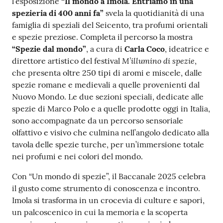
l’esposizione
“Il mondo a Imola. Entriamo in una
spezieria di 400 anni fa”
svela la quotidianità di una
famiglia di speziali del Seicento, tra profumi orientali
e spezie preziose. Completa il percorso la mostra
“Spezie dal mondo”
, a cura di
Carla Coco
, ideatrice e
M’illumino di spezie
direttore artistico del festival
,
che presenta oltre 250 tipi di aromi e miscele, dalle
spezie romane e medievali a quelle provenienti dal
Nuovo Mondo. Le due sezioni speciali, dedicate alle
spezie di Marco Polo e a quelle prodotte oggi in Italia,
sono accompagnate da un percorso sensoriale
olfattivo e visivo che culmina nell’angolo dedicato alla
tavola delle spezie turche, per un’immersione totale
nei profumi e nei colori del mondo.
Con “Un mondo di spezie”, il Baccanale 2025 celebra
il gusto come strumento di conoscenza e incontro.
Imola si trasforma in un crocevia di culture e sapori,
un palcoscenico in cui la memoria e la scoperta