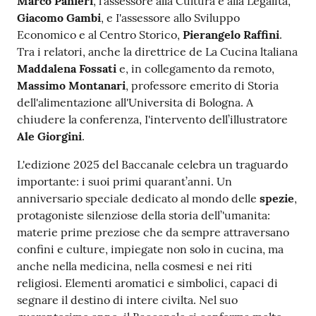
Marco Panieri
, l'assessore alla Cultura e alla Legalita,
Giacomo Gambi
, e I'assessore allo Sviluppo
Economico e al Centro Storico,
Pierangelo Raffini
.
Tra i relatori, anche la direttrice de La Cucina ltaliana
Maddalena Fossati
e, in collegamento da remoto,
Massimo Montanari
, professore emerito di Storia
dell'alimentazione all'Universita di Bologna. A
chiudere la conferenza, I'intervento dell’illustratore
Ale Giorgini
.
L'edizione 2025 del Baccanale celebra un traguardo
importante: i suoi primi quarant’anni. Un
anniversario speciale dedicato al mondo delle
spezie
,
protagoniste silenziose della storia dell’'umanita:
materie prime preziose che da sempre attraversano
confini e culture, impiegate non solo in cucina, ma
anche nella medicina, nella cosmesi e nei riti
religiosi. Elementi aromatici e simbolici, capaci di
segnare il destino di intere civilta. Nel suo