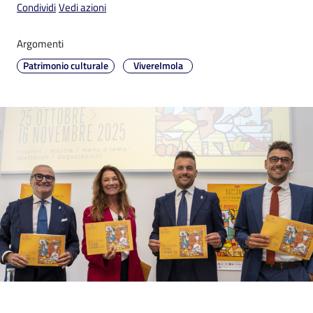
Condividi
Vedi azioni
Argomenti
Argomenti
PNRR
Patrimonio culturale
VivereImola
Servizi
on-
line
Seguici
su