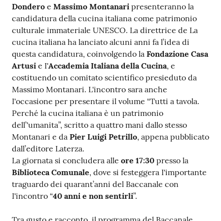
Dondero
e
Massimo Montanari
presenteranno la
candidatura della cucina italiana come patrimonio
culturale immateriale UNESCO. La direttrice de La
cucina italiana ha lanciato alcuni anni fa l’idea di
questa candidatura, coinvolgendo la
Fondazione Casa
Artusi
e I'
Accademia Italiana della Cucina
, e
costituendo un comitato scientifico presieduto da
Massimo Montanari. L'incontro sara anche
I'occasione per presentare il volume “Tutti a tavola.
Perché la cucina italiana è un patrimonio
dell’'umanita”, scritto a quattro mani dallo stesso
Montanari e da
Pier Luigi Petrillo
, appena pubblicato
dall’editore Laterza.
La giornata si concludera alle
ore 17:30
presso la
Biblioteca Comunale
, dove si festeggera I'importante
traguardo dei quarant’anni del Baccanale con
I'incontro “
40 anni e non sentirli
”.
Tra gusto e racconto, il programma del Baccanale