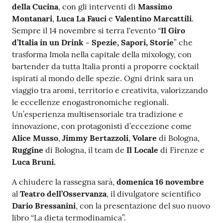
della Cucina
, con gli interventi di
Massimo
Montanari
,
Luca La Fauci
e
Valentino Marcattili
.
Sempre il 14 novembre si terra I'evento “
Il Giro
d’Italia in un Drink - Spezie, Sapori, Storie
” che
trasforma Imola nella capitale della mixology, con
bartender da tutta Italia pronti a proporre cocktail
ispirati al mondo delle spezie. Ogni drink sara un
viaggio tra aromi, territorio e creativita, valorizzando
le eccellenze enogastronomiche regionali.
Un’esperienza multisensoriale tra tradizione e
innovazione, con protagonisti d’eccezione come
Alice Musso
,
Jimmy Bertazzoli
,
Volare
di Bologna,
Ruggine
di Bologna, il team de
Il Locale
di Firenze e
Luca Bruni.
A chiudere la rassegna sarà,
domenica 16 novembre
al
Teatro dell’Osservanza
, il divulgatore scientifico
Dario Bressanini
, con la presentazione del suo nuovo
libro “La dieta termodinamica”.