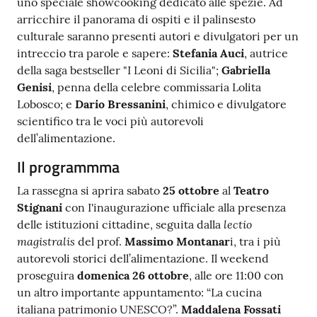
uno speciale showcooking dedicato alle spezie. Ad
arricchire il panorama di ospiti e il palinsesto
culturale saranno presenti autori e divulgatori per un
intreccio tra parole e sapere:
Stefania Auci
, autrice
della saga bestseller "I Leoni di Sicilia";
Gabriella
Genisi
, penna della celebre commissaria Lolita
Lobosco; e
Dario Bressanini
, chimico e divulgatore
scientifico tra le voci più autorevoli
dell’alimentazione.
Il programmma
La rassegna si aprira sabato
25 ottobre
al
Teatro
Stignani
con I'inaugurazione ufficiale alla presenza
lectio
delle istituzioni cittadine, seguita dalla
magistralis
del prof.
Massimo Montanar
i, tra i più
autorevoli storici dell’alimentazione. Il weekend
proseguira
domenica 26 ottobre
, alle ore 11:00 con
un altro importante appuntamento: “La cucina
italiana patrimonio UNESCO?”.
Maddalena Fossati