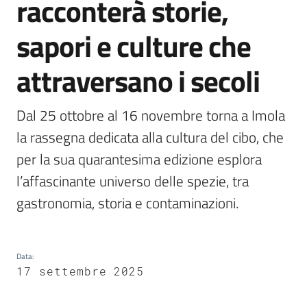
racconterà storie,
sapori e culture che
attraversano i secoli
V
i
Dal 25 ottobre al 16 novembre torna a Imola 
s
i
la rassegna dedicata alla cultura del cibo, che 
t
per la sua quarantesima edizione esplora 
a
l’affascinante universo delle spezie, tra 
r
e
gastronomia, storia e contaminazioni.
I
m
o
Data
:
l
17 settembre 2025
a