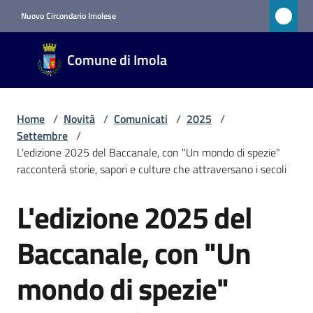
Vai al contenuto
Vai alla navigazione
Vai al footer
Nuovo Circondario Imolese
Comune
Comune di Imola
di Imola
RETE
CIVICA
Home
/
Novità
/
Comunicati
/
2025
/
Settembre
/
L'edizione 2025 del Baccanale, con "Un mondo di spezie"
Amministrazione
racconterà storie, sapori e culture che attraversano i secoli
Novità
L'edizione 2025 del
Salta al contenuto
Menu selezionato
Baccanale, con "Un
Servizi
mondo di spezie"
Vivere
Imola